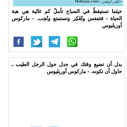
حينَما تستيقظُ في الصباح تأملْ كم غالية هي هبة
الحياة - فتتنفس وتُفَكِر وتستمتع وتُحِب. - ماركوس
أوريليوس
بدل أن تضيع وقتك في جدل حول الرجل الطيب ـ
حاول أن تكونه. - ماركوس أوريليوس