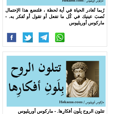
رُبما تُغادر الحياة في أية لحظة ، فلتضع هذا الإحتمال
نُصبَ عينيك في كُل ما تفعل أو تقول أو تُفكر به. -
ماركوس أوريليوس
تتلون الروح بِلَونِ أفكارِها. - ماركوس أوريليوس