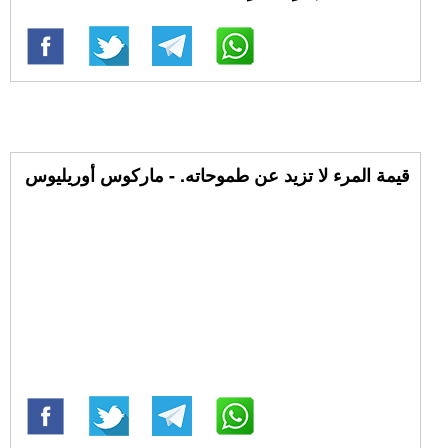
قيمة المرء لا تزيد عن طموحاته. - ماركوس أوريليوس