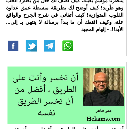
ينتظرنا موسم بعينه، كيف أصف لك حال من يطارد الحب
وهو طَرِيد! كيف أوضح لك بطريقة مبسطة عمق عداوة
القلوب المتوازية! كيف أتفانى في شرح الجرح والواقع
علة، وكيف اقنعك أن ما يبدأ برسالة لا ينتهي بـ إلى...
الأبد!!. - إلهام المجيد