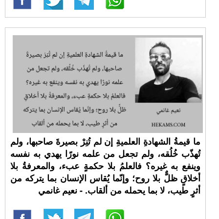
ما قيمةُ الشهادةِ العلميةِ إن لم تُنِرْ بصيرةَ صاحبها، ولم
تُهذّب خُلُقه، ولم تجعل من علمه نورًا يهدي به نفسه
وينفع به غيره؟ فالعلمُ بلا حكمةٍ عبء، والمعرفةُ بلا
أخلاقٍ ظلٌّ بلا روح؛ وإنّما يُقاس الإنسان بما يتركه من
أثرٍ طيب، لا بما يحمله من ألقاب. - نعيم غانمي