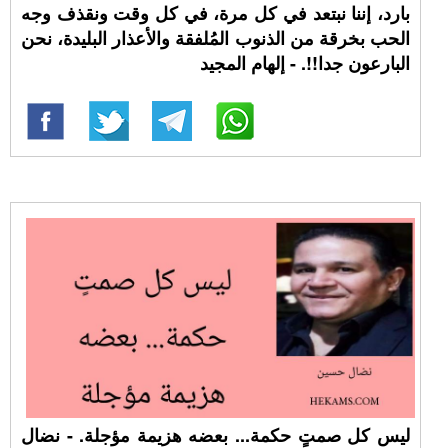
بارد، إننا نبتعد في كل مرة، في كل وقت ونقذف وجه
الحب بخرقة من الذنوب المُلفقة والأعذار البليدة، نحن
البارعون جدا!!. - إلهام المجيد
ليس كل صمتٍ حكمة... بعضه هزيمة مؤجلة. - نضال