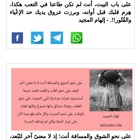
على باب البيت، أنت لم تكن طاعنا في التعب هكذا،
هِرم قلبك قبل أوانه، وبرزت عروق يديك حد الإعْياء
والفُتُور!!. - إلهام المجيد
على نحو الشوق والمسافة أنت؛ إذ لا معنىً آخر للبُعد،