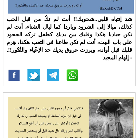
شد إنتباه قلبي..شحوبك!! أنت لم تكُ من قبل الحب
كذلك، ميالا إلى الشرود وباردا كما ليال الشتاء، أنت لم
تكن حياديا هكذا وقلبك بين يديك كطفل تركه الجحود
على باب البيت، أنت لم تكن طاعنا في التعب هكذا، هِرم
قلبك قبل أوانه، وبرزت عروق يديك حد الإعْياء والفُتُور!!.
- إلهام المجيد