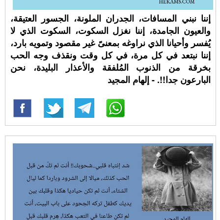
إننا نبني المسافات، الجدران الملونة، الجسور العتيقة،
والعيون الجامدة، إننا نغزل السكوت، السكوت الذي لا
يُفسر وأحيانا الذي نراوغه بمعنىً غير مقصود وتمويه بارد،
إننا نبتعد في كل مرة، في كل وقت ونقذف وجه الحب
بخرقة من الذنوب المُلفقة والأعذار البليدة، نحن
البارعون جدا!!. - إلهام المجيد