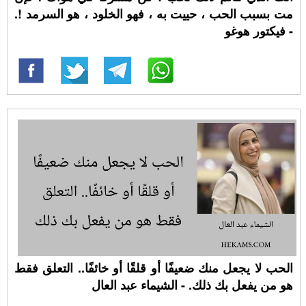
مت بسبب الحب ، حييت به ، فهو الخلود ، هو السرمد !.
- فيكتور هوغو
الحب لا يجعل منك ضعيفًا أو قلقًا أو خائفًا.. التعلق فقط
هو من يفعل بك ذلك. - الشيماء عبد العال