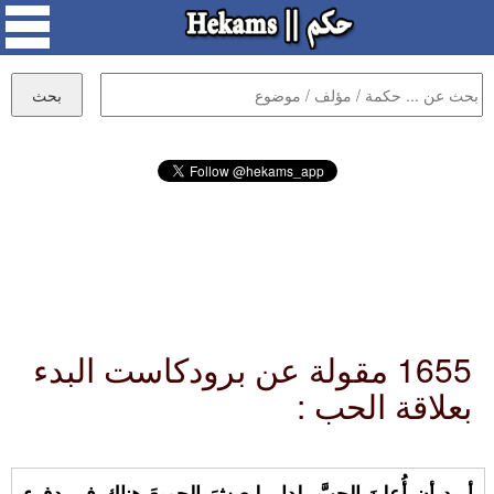
1655 مقولة عن برودكاست البدء
بعلاقة الحب :
أريد أن أُعلنَ الحبَّ بلدا , ليعيشَ الجميعَ هناك في دفء