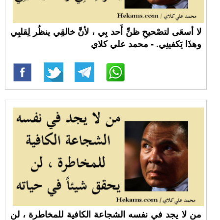
لا أسعَى لتصْحيحِ ظنِّ أَحد بِي ، لأنَّ خالقِي ينظُر لِقلبِي
وهذَا يَكفينِي. - محمد علي كلاي
من لا يجد في نفسه الشجاعة الكافية للمخاطرة ، لن