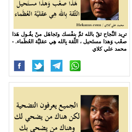
ترِيد النَّجاح ثقْ بالله ثمَّ بنفْسك وتَجاهَل منْ يقُـول هَذا
صعْب وَهذا مستَحيل ، الثِّقة بِالله هِي عقليَّة العُظَماء. -
محمد علي كلاي