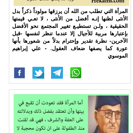
المرأة التي تطلب من الله أن يرزقها مولوداً ذكراً بدل
الأنثى لظنها إنـه أفضل من الأنثى ، لا تعـي قيمتها
الحقيقية ، ولـن تستطيـع تغيير المجتمع نحو الأفضل
بإعتبارها مربية للأجيال إلا عندما تنظر لنفسها -قبل
الآخرين- نظرة تقدير وإحترام بدلاً من شعورها بأنها
عورة كما يصفها ضعاف العقول. - علي إبراهيم
الموسوي