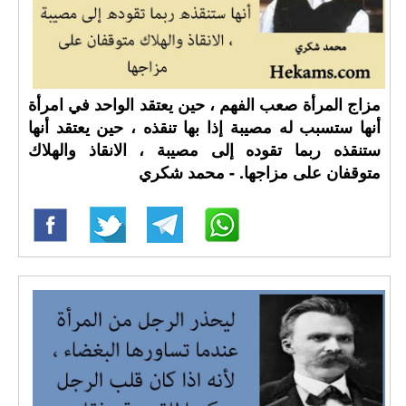
مزاج المرأة صعب الفهم ، حين يعتقد الواحد في امرأة
أنها ستسبب له مصيبة إذا بها تنقذه ، حين يعتقد أنها
ستنقذه ربما تقوده إلى مصيبة ، الانقاذ والهلاك
متوقفان على مزاجها. - محمد شكري