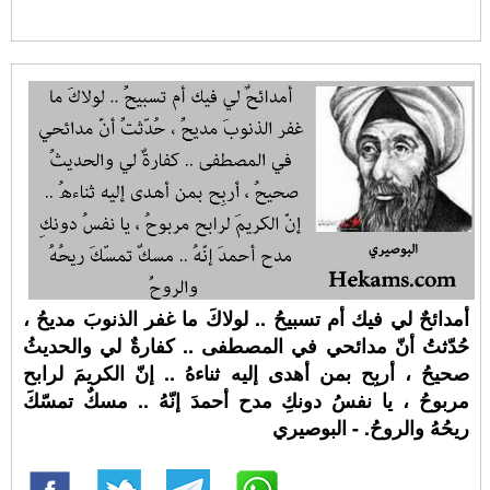
أمدائحٌ لي فيك أم تسبيحُ .. لولاكَ ما غفر الذنوبَ مديحُ ،
حُدّثتُ أنّ مدائحي في المصطفى .. كفارةٌ لي والحديثُ
صحيحُ ، أربِح بمن أهدى إليه ثناءهُ .. إنّ الكريمَ لرابح
مربوحُ ، يا نفسُ دونكِ مدح أحمدَ إنّهُ .. مسكٌ تمسّكَ
ريحُهُ والروحُ. - البوصيري