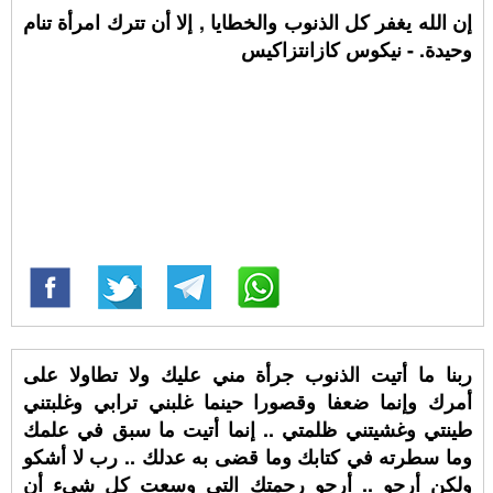
إن الله يغفر كل الذنوب والخطايا , إلا أن تترك امرأة تنام
وحيدة. - نيكوس كازانتزاكيس
ربنا ما أتيت الذنوب جرأة مني عليك ولا تطاولا على
أمرك وإنما ضعفا وقصورا حينما غلبني ترابي وغلبتني
طينتي وغشيتني ظلمتي .. إنما أتيت ما سبق في علمك
وما سطرته في كتابك وما قضى به عدلك .. رب لا أشكو
ولكن أرجو .. أرجو رحمتك التي وسعت كل شيء أن