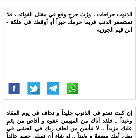
الذنوب جراحات ، ورُبَ جرحٍ وقع في مقتل الفوائد ، فلا
تستصغر الذنب فربما حرمك خيراً أو أوقعك في هلكة -
ابن قيم الجوزية
إن كنت تغدو في الذنوب جليداً و تخاف في يوم المعَاد
وعيداً .. فلقد أتاك من المهيمن عفوه و أفاض من نِعَمِ
عليك مزيداً .. لا تيأسن من لطف ربك في الحشى في
بطن أمك مضغةً و وليداً .. لو شاء أن تصلى جهنم خالداً