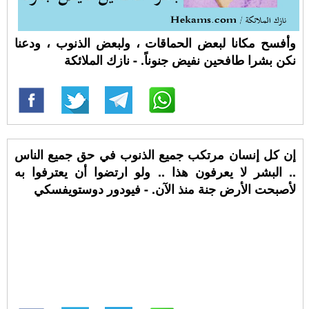
وأفسح مكانا لبعض الحماقات ، ولبعض الذنوب ، ودعنا
نكن بشرا طافحين نفيض جنوناً. - نازك الملائكة
إن كل إنسان مرتكب جميع الذنوب في حق جميع الناس
.. البشر لا يعرفون هذا .. ولو ارتضوا أن يعترفوا به
لأصبحت الأرض جنة منذ الآن. - فيودور دوستويفسكي