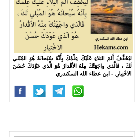
ليُخَفِّفْ أَلمَ البَلاءِ عَلَيْكَ عِلْمُكَ بِأَنَّهُ سُبْحانَهُ هُوَ المُبْلي
لَكَ ، فَالَّذي واجَهَتْكَ مِنْهُ الأقْدارُ هُوَ الَّذي عَوَّدَكَ حُسْنَ
الاخْتِيارِ. - ابن عطاء الله السكندري