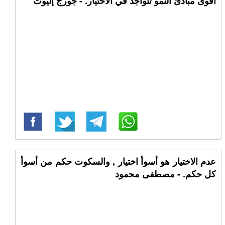
أقوى مبادئ النمو تتواجد في الاختيار. - جورج إليوت
عدم الاختيار هو أسوأ اختيار , والسكوت حكم من أسوأ
كل حكم. - مصطفى محمود