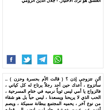
العشق هو ترك الاختيار. - جلال الدين الرومي
ألن تتزوجي إذن ؟ ( قالت الأم بحسرة وحزن ) ..
سأتزوج ، أعدك حين أجد رجلاً يرتاح له كل كياني ،
فالزواج يا أمي ليس ثوباً نرميه في ختام المسرحية ،
الحب الذي لا يريحنا ويسعدنا ، ليس حباً بل هو شقاء
من نوع آخر ، يحميه المجتمع ببطانة سميكة ، ويصم
أذنيه عن عيوبه بتصفيق حاد لمن انضم إلى قطيع