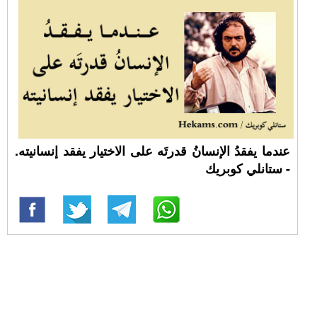
عندما يفقدُ الإنسانُ قدرتَه على الاختيار يفقد إنسانيته.
- ستانلي كوبريك