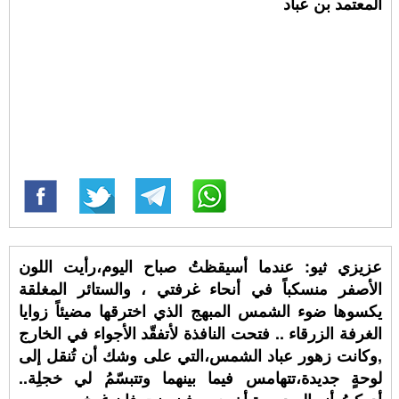
المعتمد بن عباد
عزيزي ثيو: عندما أسيقظتُ صباح اليوم،رأيت اللون
الأصفر منسكباً في أنحاء غرفتي ، والستائر المغلقة
يكسوها ضوء الشمس المبهج الذي اخترقها مضيئاً زوايا
الغرفة الزرقاء .. فتحت النافذة لأتفقّد الأجواء في الخارج
,وكانت زهور عباد الشمس،التي على وشك أن تُنقل إلى
لوحةٍ جديدة،تتهامس فيما بينهما وتتبسّمُ لي خجلِة..