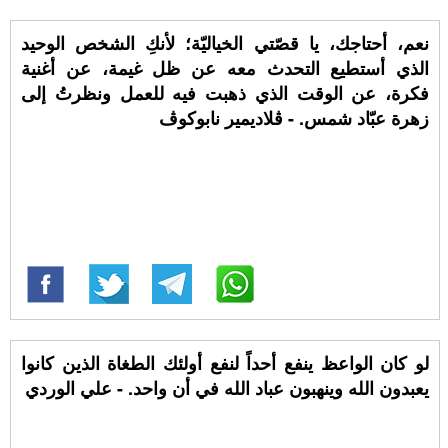
نعم، أحتاجك، يا قصّتي الخياليّة؛ لأنكِ الشخص الوحيد
الذي أستطيع التحدث معه عن ظل غيمة، عن أغنية
فكرة، عن الوقت الذي ذهبت فيه للعمل ونظرتُ إلى
زهرة عبّاد شمس. - ڤلاديمير نابوكوڤ
لو كان الواعظ ينفع أحداً لنفع أولئك الطغاة الذين كانوا
يعبدون الله وينهبون عباد الله في أن واحد. - علي الوردي