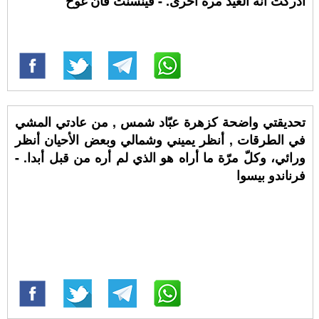
أدركتُ أنه العيد مرة أخرى. - فينسنت فان غوخ
تحديقتي واضحة كزهرة عبّاد شمس , من عادتي المشي
في الطرقات , أنظر يميني وشمالي وبعض الأحيان أنظر
ورائي، وكلّ مرّة ما أراه هو الذي لم أره من قبل أبدا. -
فرناندو بيسوا