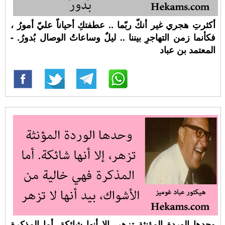
أكثرتِ هجري غير أنكّ ربّما .. عطفتكِ أحياناً عليّ أمورُ ،
فكأنما زمن التهاجرِ بيننا .. ليلٌ وساعاتُ الوصال بُدورُ. -
المعتمد بن عباد
وحدها الوردة المؤنثة تزهر، إلا أنها شائكة. أما المذكرة