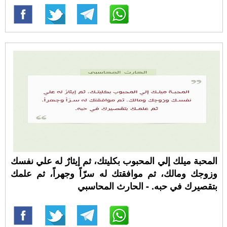
المحبة ميلك إلي المحبوب بكليتك، ثم إيثارٌ له علي نفسك
وزوجك ومالك، ثم موافقتك له سرّاً وجهراً، ثم علمك
بتقصيرك في حبه. - الحارث المحاسبي