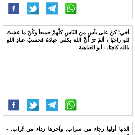
أخي! كنْ على يأسٍ من النّاسِ كلّهمْ جميعاً وكُنْ ما عشتَ
للهِ راجيَا ، ألمْ ترَ أنَّ اللهَ يكفي عبادَهُ فحسبُ عبادِ اللهِ
باللهِ كافِيَا. - أبو العتاهية
الدنيا أولها رجاء من سراب, وآخرها رداء من تُراب. -