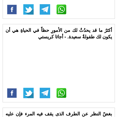
أكثرُ ما قد يحدُثُ لك من الأمورِ حظاً في الحياةِ هي أن
يكون لك طفولةٌ سعيدة. - أجاثا كريستي
بغضّ النظر عن الطرف الذى يقف فيه المرء فإن عليه