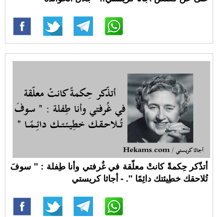
أتذّكر حِكمةً كانتْ معلّقة في غُرفتي وأنا طِفلة : " سوفَ
تُلاحقك خطِيئتك دائِمًا ". - أجاثا كريستي