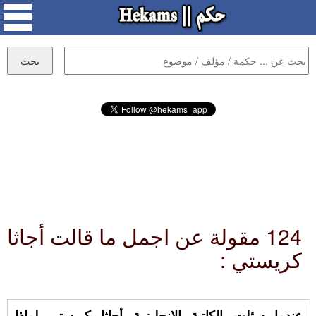
124 مقولة عن اجمل ما قالت أجاثا
كريستي :
عندما سئلت الكاتبة الانجليزية أجاثا كريستي لماذا