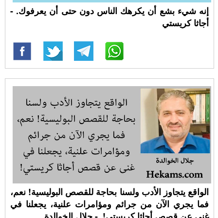
إنه شيء بشع أن يكرهك الناس دون حتى أن يعرفوك. -
أجاثا كريستي
الواقع يتجاوز الأدب ولسنا بحاجة للقصص البوليسية! نعم،
فما يجري الآن من جرائم ومؤامرات علنية، يجعلنا في
غنى عن قصص أجاثا كريستي!. - جلال الخوالدة