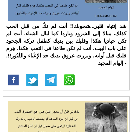
شد إنتباه قلبي..شحوبك!! أنت لم تكُ من قبل الحب
كذلك، ميالا إلى الشرود وباردا كما ليال الشتاء، أنت لم
تكن حياديا هكذا وقلبك بين يديك كطفل تركه الجحود
على باب البيت، أنت لم تكن طاعنا في التعب هكذا، هِرم
قلبك قبل أوانه، وبرزت عروق يديك حد الإعْياء والفُتُور!!.
- إلهام المجيد