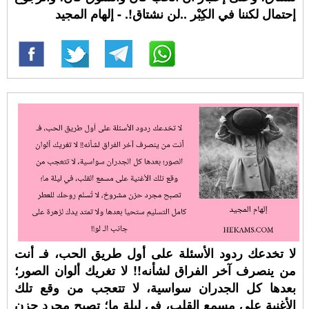
إحتمال لكننا في الكِبْر ..لن نشتاق!. - إلهام المجيد
لا تخدعك ردود الأسئلة على أول طريق الحب، فـ أنت
من ينصرف آخر الفراق لشأنه!! لا تغريك ألوان الصور؛
بعدها كل الجدران سواسية، لا تتعجب من وقع تلك
الأغنية على مسمع القلب، في ليلة ما؛ تصبح مجرد حزن