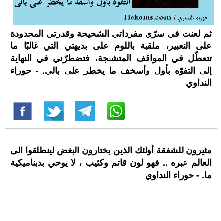
ثم لعنت في سرّي مفرداتي الشحيحة وقدرتي المحدودة
على التعبير، ملقية باللوم على بديهتي التي غالبًا ما
تتعطّل في المواقف المتشنجة، فتضطرّني في النهاية
إلى التفوّه بأول وأسخف ما يخطر على بالي. - حوراء
النداوي
مثيرون للشفقة أولئك الذين يختارون البغض لينطلقوا الى
العالم عبره .. فهو لون قاتم وكئيب ، لا يوحي بديناميكية
ما. - حوراء النداوي