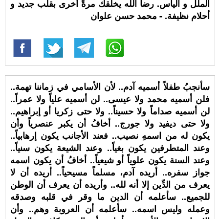
الملل و اليأس. رضا الله يخلقك مرةً أخرى بقلب جديد و
أحلام نظيفة. - محمد حسن علوان
سأنجبُ طفلاً أسميه آدم.. لأن الأسامي في زماننا تهمة..
فلن أسميه محمد ولا عيسى.. لن أسميه علياً ولا عمراً..
لن أسميه صداماً ولا حسيناً.. ولا حتى زكريا أو إبراهيم..
ولا حتى ديفيد ولا جورج.. أخافُ أن يكبر عنصرياً وأن
يكون له من اسمهِ نصيب.. فعند الأجانب يكون إرهابياً..
وعند المتطرفين يكون بغياً.. وعند الشيعة يكون سنياً..
وعند السنة يكون علوياً أو شيعياً.. أخافُ أن يكون اسمه
جواز سفره.. أريده آدم، مسلماً مسيحياً.. أريده أن لا
يعرف من الدِّين إلا أنه لله.. وأريده أن يعرف أن الوطن
للجميع.. سأعلمه أن الدين ما وقر في قلبه وصدقه
وعمله وليس اسمه.. سأعلمه أن العروبة وهم.. وأن