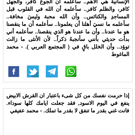
الإنسانية هي الأهم.. سأعلمه أن الجوع كافر، والجهل
كافر، والظلم كافر.. سأعلمه أن الله في القلوب قبل
المساجدِ والكنائس.. وأن الله محبة وليسَ مخافة..
سأعلمه ما نسيَ أهلنا أن يعلمونا.. سأعلمه أن ما ينقصنا
هو ما عندنا.. وأن ما عندنا هو الذي ينقصنا.. سأعلمه أني
بدأت حديثي بأنني سأنجبهُ ذكراً.. لأن الأنثى ما زالت
توؤد.. وأن الخلل باقٍ في ( المجتمع العربي ). - محمد
الماغوط
إذا حرمت نفسك من كل شىء باعتبار ان القرش الابيض
ينفع في اليوم الاسود, فقد جعلت ايامك كلها سوداء.
فانت غني بقدر ما تنفق لا بقدر ما تملك. - محمد عفيفي