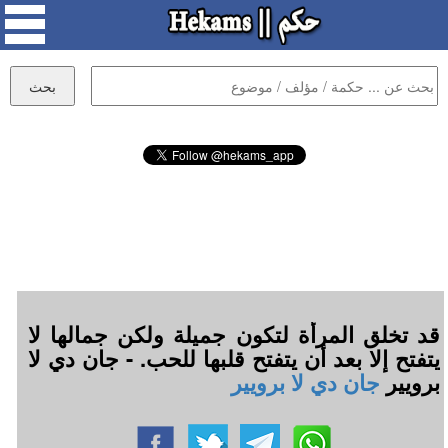
قد تخلق المرأة لتكون جميلة ولكن جمالها لا
يتفتح إلا بعد أن يتفتح قلبها للحب. - جان دي لا
برويير
جان دي لا برويير