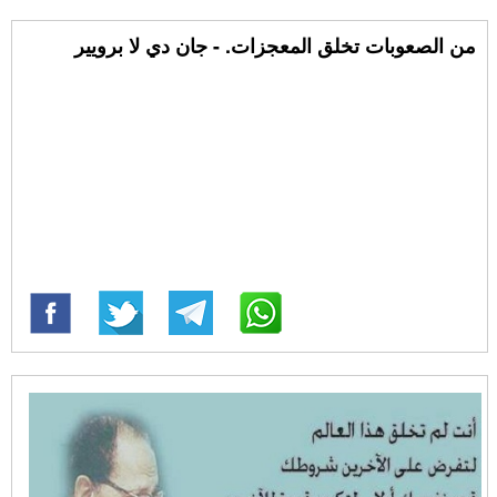
من الصعوبات تخلق المعجزات. - جان دي لا برويير