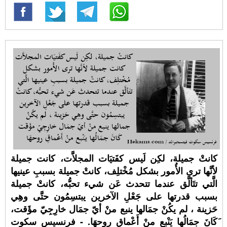
كانتْ جميلة، لكِن لَيس كفَتيَات المجلاَّت، كانت جميلة
لأنَّها ترى الأُمور بشكل مُخْتلِف، كانتْ جميلة بسببِ عينيها
الَّتي تتَألَّق عندما تتحدث عَن شيء تحبُّه، كانتْ جميلة
بسبب قدرتها على جَعْلِ الآخرين يبتسِمُون حتَّى وهِي
حَزينة ، لم يكُنْ جمَالها ينبع منْ أيّ جمَال خارِجِيّ مؤَقت،
َكَانَ جمَالُها يَنْبع منْ أَعْماقِ روحهَا. - فرنسيس سكوت