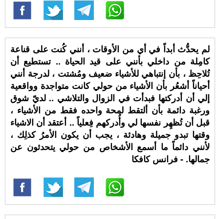
لم يحدُّث أبداً في أي من الأوقات ، أنني كُنت على قناعة
كامِلة من داخلي بأنني على قيد الحياة .. تستطيع أن
تُلاحِظ ، بأن إنتباهي للأشياء ضعيف ومُشتت ، لدرجة أنني
أحياناً أشعُر بأن الأشياء من حولي كانت متواجدة وواقعية
إلي أن أدركتها فبدأت في الزوال والتلاشي .. لديّ شوق
ورغبة دائمة بأن ألتقط لمحة واحده فقط من الأشياء ،
قبل أن تُظهِر نفسها لي وأُدركهم فِعلياً .. أعتقد أن الاشياء
وقتها تبدو جميلة وهادئة ، يجب أن يكون الأمرُ كذلِك ،
لأنني دائماً ما أسمع الأشخاص من حولي يتحدثون عن
جمالها. - فرانس كافكا