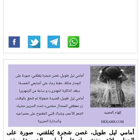
أمامي ليل طويل، غصن شجرة يُقلقني، صورة على
الجدار مائلة، حفنة رماد على أصابعي الخمسة! سقف