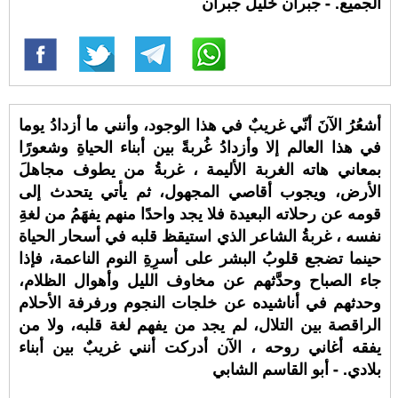
الجميع. - جبران خليل جبران
أشعُرُ الآنَ أنّي غريبٌ في هذا الوجود، وأنني ما أزدادُ يوما
في هذا العالم إلا وأزدادُ غُربةً بين أبناء الحياةِ وشعورًا
بمعاني هاته الغربة الأليمة ، غربةُ من يطوف مجاهلَ
الأرض، ويجوب أقاصي المجهول، ثم يأتي يتحدث إلى
قومه عن رحلاته البعيدة فلا يجد واحدًا منهم يفهَمُ من لغةِ
نفسه ، غربةُ الشاعر الذي استيقظ قلبه في أسحار الحياة
حينما تضجع قلوبُ البشر على أسرِةِ النوم الناعمة، فإذا
جاء الصباح وحدَّثهم عن مخاوف الليل وأهوال الظلام،
وحدثهم في أناشيده عن خلجات النجوم ورفرفة الأحلام
الراقصة بين التلال، لم يجد من يفهم لغة قلبه، ولا من
يفقه أغاني روحه ، الآن أدركت أنني غريبٌ بين أبناء
بلادي. - أبو القاسم الشابي