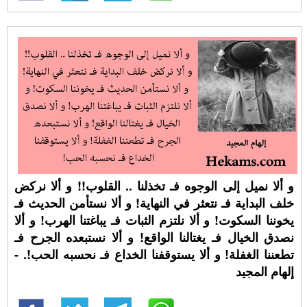
و ألا نميل إلى الوجوه فـ تخذلنا .. القلوب!! و ألا نركض
خلف البداية فـ نتعثر في النهاية! و ألا نستأمن الحديث فـ
يخوننا السكوت! و ألا نلتزم الثبات فـ يباغتنا الهرب! و ألا
نصدق الخيال فـ يغتالنا الواقع! و ألا نستبعده الجرح فـ
تطعننا الغفلة! و ألا يستوقفنا الخداع فـ نحسبه الحب!. -
إلهام المجيد