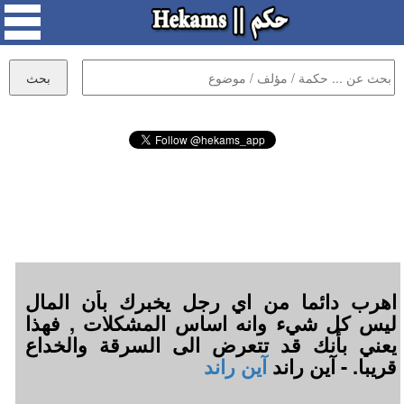
اهرب دائما من اي رجل يخبرك بأن المال
ليس كل شيء وانه اساس المشكلات , فهذا
يعني بأنك قد تتعرض الى السرقة والخداع
قريبا. - آين راند
آين راند