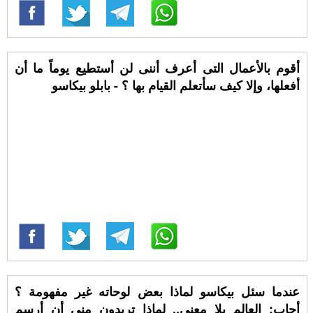
أقوم بالأعمال التى أعرف أننى لن أستطيع يوماً ما أن
أفعلها، وإلا كيف سأتعلم القيام بها ؟ - بابلو بيكاسو
عندما سئل بيكاسو لماذا بعض لوحاته غير مفهومة ؟
أجاب: العالم بلا معنى.. لماذا تريدون مني أن أرسم