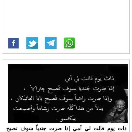
ذات يوم قالت لي أمي إذا صرت جندياً سوف تصبح