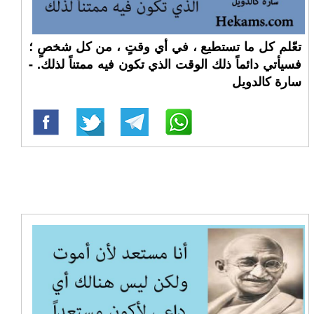
تعّلم كل ما تستطيع ، في أي وقتٍ ، من كل شخصٍ ؛
فسيأتي دائماً ذلك الوقت الذي تكون فيه ممتناً لذلك. -
سارة كالدويل