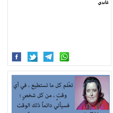
غاندي