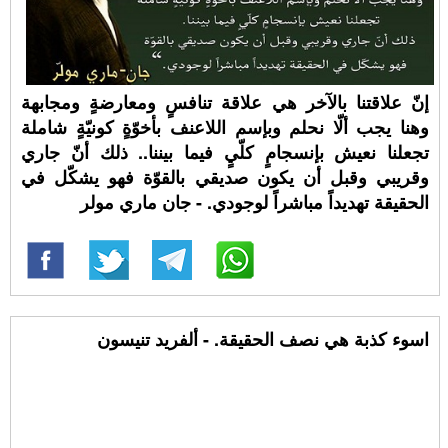
إنّ علاقتنا بالآخر هي علاقة تنافسٍ ومعارضةٍ ومجابهة
وهنا يجب ألّا نحلم وبإسم اللاعنف بأخوّةٍ كونيّةٍ شاملة
تجعلنا نعيش بإنسجامٍ كلّيٍ فيما بيننا.. ذلك أنّ جاري
وقريبي وقبل أن يكون صديقي بالقوّة فهو يشكّل في
الحقيقة تهديداً مباشراً لوجودي. - جان ماري مولر
اسوء كذبة هي نصف الحقيقة. - ألفريد تنيسون