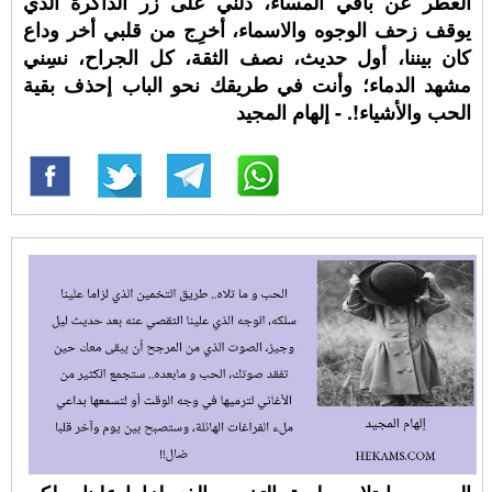
العطر عن باقي المساء، دلني على زر الذاكرة الذي
يوقف زحف الوجوه والاسماء، أخرِج من قلبي أخر وداع
كان بيننا، أول حديث، نصف الثقة، كل الجراح، نسِني
مشهد الدماء؛ وأنت في طريقك نحو الباب إحذف بقية
الحب والأشياء!. - إلهام المجيد