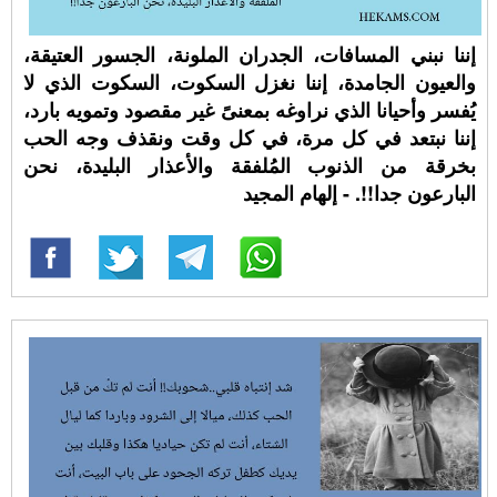
إننا نبني المسافات، الجدران الملونة، الجسور العتيقة،
والعيون الجامدة، إننا نغزل السكوت، السكوت الذي لا
يُفسر وأحيانا الذي نراوغه بمعنىً غير مقصود وتمويه بارد،
إننا نبتعد في كل مرة، في كل وقت ونقذف وجه الحب
بخرقة من الذنوب المُلفقة والأعذار البليدة، نحن
البارعون جدا!!. - إلهام المجيد