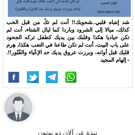
شد إنتباه قلبي..شحوبك!! أنت لم تكُ من قبل الحب
كذلك، ميالا إلى الشرود وباردا كما ليال الشتاء، أنت لم
تكن حياديا هكذا وقلبك بين يديك كطفل تركه الجحود
على باب البيت، أنت لم تكن طاعنا في التعب هكذا، هِرم
قلبك قبل أوانه، وبرزت عروق يديك حد الإعْياء والفُتُور!!.
- إلهام المجيد
نبذة عن آلان دو بوتون