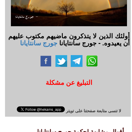
أولئك الذين لا يتذكرون ماضيهم مكتوب عليهم
أن يعيدوه. - جورج سانتايانا
جورج سانتايانا
التبليغ عن مشكلة
لا تنسى متابعة صفحتنا على تويتر
أقوال مشابهة لحكمة جورج سانتايانا