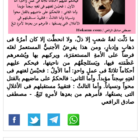
ما ذَلّت لغةُ شعبٍ إلا ذلّ، ولا انحطَّت إلا كان أمرُهُ فى
ذهابٍ وإدبارٍ، ومن هذا يفرِضُ الأجنبيُّ المستعمرُ لغتَه
فرضاً على الأمةِ المستعمَرَة، ويركبهم بها ويُشعرهم
عَظَمَته فيها، ويَستَلحِقُهُم من ناحيتها، فيحكم عليهم
أحكاماً ثلاثةً فى عملٍ واحدٍ: أما الأولُ : فحبْسُ لغتهم فى
لغتِهِ سِجناً مؤبداً. وأما الثاني: فالحكمُ على ماضيهم بالقتل
محواً ونسياناً. وأما التالثُ : فتقييدُ مستقبلهم فى الأغلالِ
التى يصنعُها، فأمرهم من بعدِها لأمرِهِ تَبَعٌ. - مصطفى
صادق الرافعي