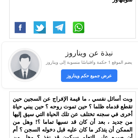
نبذة عن ويناروز
يضم الموقع 1 حكمة واقتباسًا منسوبة إلى ويناروز
عرض جميع حكم ويناروز
وبت أسائل نفسي ، ما قيمة الإفراج عن السجين حين
تقطع قدماه ظلما ؟ حين تموت روحه ؟ حين يبني حياة
أخرى في سجنه تختلف عن تلك الحياة التي سيق إليها
من جديد ، بعد أن كان قد نسيها تماما ؟! وهل من
الممكن أن يتذكر ما كان عليه قبل دخوله السجن ؟ أم
أن صبره على التعلم سيكون قد نفذ ؟ وهل من