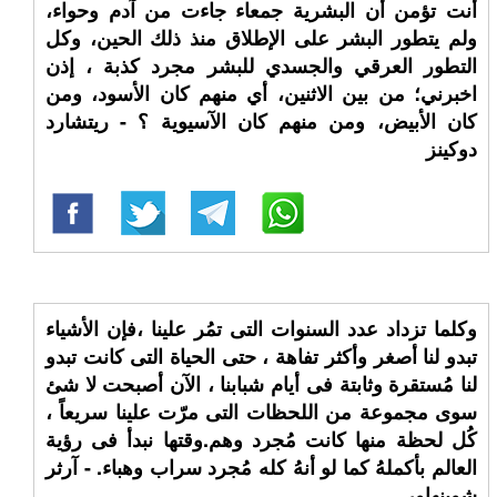
أنت تؤمن أن البشرية جمعاء جاءت من آدم وحواء،
ولم يتطور البشر على الإطلاق منذ ذلك الحين، وكل
التطور العرقي والجسدي للبشر مجرد كذبة ، إذن
اخبرني؛ من بين الاثنين، أي منهم كان الأسود، ومن
كان الأبيض، ومن منهم كان الآسيوية ؟ - ريتشارد
دوكينز
وكلما تزداد عدد السنوات التى تمُر علينا ،فإن الأشياء
تبدو لنا أصغر وأكثر تفاهة ، حتى الحياة التى كانت تبدو
لنا مُستقرة وثابتة فى أيام شبابنا ، الآن أصبحت لا شئ
سوى مجموعة من اللحظات التى مرّت علينا سريعاً ،
كُل لحظة منها كانت مُجرد وهم.وقتها نبدأ فى رؤية
العالم بأكملهُ كما لو أنهُ كله مُجرد سراب وهباء. - آرثر
شوبنهاور