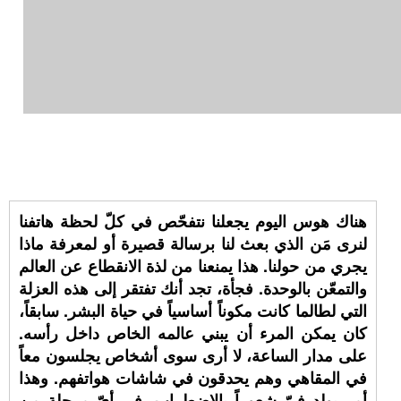
هناك هوس اليوم يجعلنا نتفحّص في كلّ لحظة هاتفنا
لنرى مَن الذي بعث لنا برسالة قصيرة أو لمعرفة ماذا
يجري من حولنا. هذا يمنعنا من لذة الانقطاع عن العالم
والتمعّن بالوحدة. فجأة، تجد أنك تفتقر إلى هذه العزلة
التي لطالما كانت مكوناً أساسياً في حياة البشر. سابقاً،
كان يمكن المرء أن يبني عالمه الخاص داخل رأسه.
على مدار الساعة، لا أرى سوى أشخاص يجلسون معاً
في المقاهي وهم يحدقون في شاشات هواتفهم. وهذا
أمر يولد فيّ شعوراً بالاضطراب. في أيّ مرحلة من