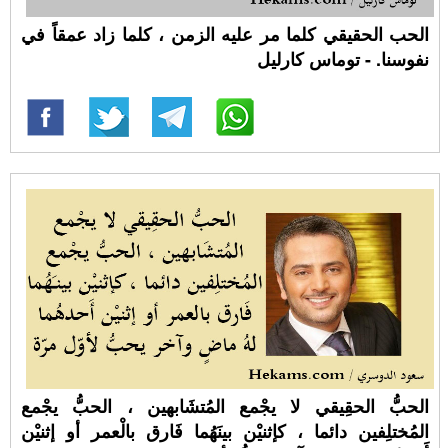
الحب الحقيقي كلما مر عليه الزمن ، كلما زاد عمقاً في
نفوسنا. - توماس كارليل
الحبُّ الحقِيقي لا يجْمع المُتشَابهين ، الحبُّ يجْمع
المُختلِفين دائما ، كإثنيْن بينَهُما فَارق بالْعمر أو إثنيْن