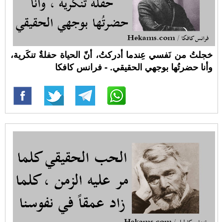
خجلتُ من نَفسي عِندما أدركتُ، أنّ الحياة حفلةٌ تنكَرية،
وأنا حضرتُها بوجهي الحقيقي. - فرانس كافكا