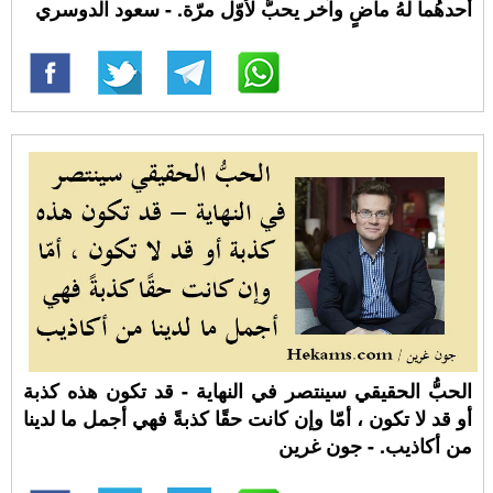
أَحدهُما لهُ ماضٍ وآخر يحبُّ لأوّل مرّة. - سعود الدوسري
الحبُّ الحقيقي سينتصر في النهاية - قد تكون هذه كذبة
أو قد لا تكون ، أمّا وإن كانت حقًا كذبةً فهي أجمل ما لدينا
من أكاذيب. - جون غرين