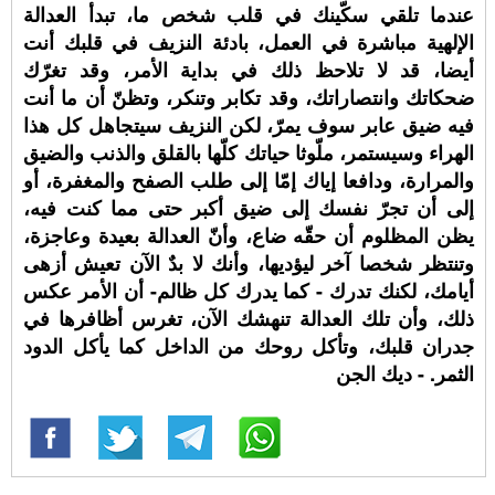
عندما تلقي سكّينك في قلب شخص ما، تبدأ العدالة
الإلهية مباشرة في العمل، بادئة النزيف في قلبك أنت
أيضا، قد لا تلاحظ ذلك في بداية الأمر، وقد تغرّك
ضحكاتك وانتصاراتك، وقد تكابر وتنكر، وتظنّ أن ما أنت
فيه ضيق عابر سوف يمرّ، لكن النزيف سيتجاهل كل هذا
الهراء وسيستمر، ملّوثا حياتك كلّها بالقلق والذنب والضيق
والمرارة، ودافعا إياك إمّا إلى طلب الصفح والمغفرة، أو
إلى أن تجرّ نفسك إلى ضيق أكبر حتى مما كنت فيه،
يظن المظلوم أن حقّه ضاع، وأنّ العدالة بعيدة وعاجزة،
وتنتظر شخصا آخر ليؤديها، وأنك لا بدٌ الآن تعيش أزهى
أيامك، لكنك تدرك - كما يدرك كل ظالم- أن الأمر عكس
ذلك، وأن تلك العدالة تنهشك الآن، تغرس أظافرها في
جدران قلبك، وتأكل روحك من الداخل كما يأكل الدود
الثمر. - ديك الجن