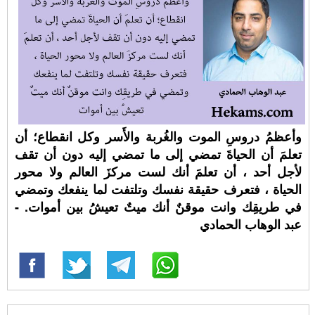
وأعظمُ دروسِ الموت والغُربة والأَسر وكل انقطاع؛ أن
تعلمَ أن الحياةَ تمضي إلى ما تمضي إليه دون أن تقف
لأجل أحد ، أن تعلمَ أنك لست مركزَ العالم ولا محور
الحياة ، فتعرف حقيقة نفسك وتلتفت لما ينفعك وتمضي
في طريقِك وانت موقنٌ أنك ميتٌ تعيشُ بين أموات. -
عبد الوهاب الحمادي