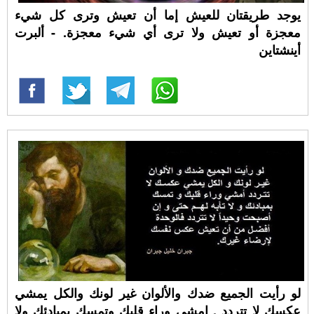
يوجد طريقتان للعيش إما أن تعيش وترى كل شيء
معجزة أو تعيش ولا ترى أي شيء معجزة. - ألبرت
أينشتاين
لو رأيت الجميع ضدك والألوان غير لونك والكل يمشي
عكسك لا تتردد , امشي وراء قلبك وتمسك بمبادئك ولا