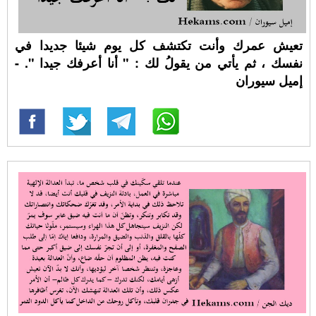
تعيش عمرك وأنت تكتشف كل يوم شيئا جديدا في
نفسك ، ثم يأتي من يقولُ لك : " أنا أعرفك جيدا ". -
إميل سيوران