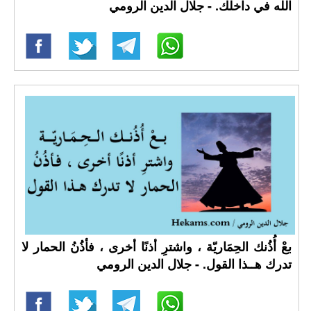
الله في داخلك. - جلال الدين الرومي
بعْ أُذُنك الحِمَاريّة ، واشترِ أذنًا أخرى ، فأذُنُ الحمار لا
تدرك هــذا القول. - جلال الدين الرومي