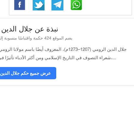
نبذة عن جلال الدين 
يضم الموقع 424 حكمة واقتباسًا منسوبة إلى جلال الدين الرومي
جلال الدين الرومي (1207–1273م)، المعروف أيضًا 
شعراء التصوف في التاريخ الإسلامي ومن أكثر الأدباء تأثيرًا في العالم. امتازت أشعاره بالدعوة إلى المحبة،...
عرض جميع حكم جلال الدين 