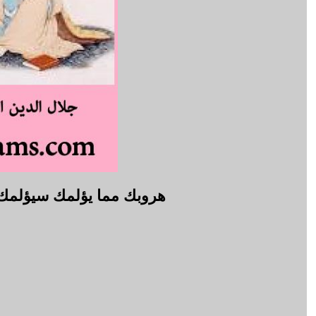
هروبك مما يؤلمك سيؤلمك أ