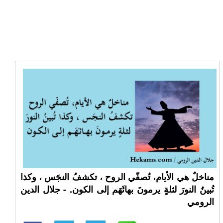
مناخلٌ هي الأيام، تُصفّي الروح ، تكشفُ النجَس ، وكذا
تُبينُ النورَ لثلةٍ يرمونَ بهائَهَم إلى الكون. - جلال الدين
الرومي