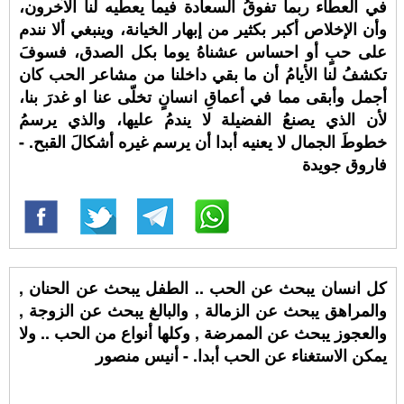
في العطاء ربما تفوقُ السعادة فيما يعطيه لنا الآخرون،
وأن الإخلاص أكبر بكثير من إبهار الخيانة، وينبغي ألا نندم
على حبٍ أو احساس عشناهُ يوما بكل الصدق، فسوفَ
تكشفُ لنا الأيامُ أن ما بقي داخلنا من مشاعر الحب كان
أجمل وأبقى مما في أعماقِ انسانٍ تخلّى عنا او غدرَ بنا،
لأن الذي يصنعُ الفضيلة لا يندمُ عليها، والذي يرسمُ
خطوطَ الجمال لا يعنيه أبدا أن يرسم غيره أشكالَ القبح. -
فاروق جويدة
كل انسان يبحث عن الحب .. الطفل يبحث عن الحنان ,
والمراهق يبحث عن الزمالة , والبالغ يبحث عن الزوجة ,
والعجوز يبحث عن الممرضة , وكلها أنواع من الحب .. ولا
يمكن الاستغناء عن الحب أبدا. - أنيس منصور