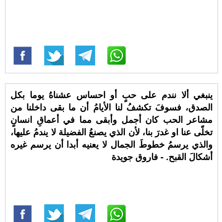
ينبغي ألا نندم على حبٍ أو احساس عشناهُ يوما بكل
الصدق، فسوفَ تكشفُ لنا الأيامُ أن ما بقى داخلنا من
مشاعر الحب كان أجمل وأبقى مما في أعماقِ انسانٍ
تخلّى عنا او غدرَ بنا، لأن الذي يصنعُ الفضيلة لا يندمُ عليها،
والذي يرسمُ خطوطَ الجمال لا يعنيه أبدا أن يرسم غيره
أشكالَ القبح. - فاروق جويدة