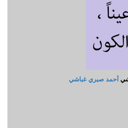
اشي
أحمد صبري غباشي