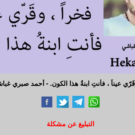
وقَرّي عيناً ، فأنتِ ابنةُ هذا الكون. - أحمد صبري غب
التبليغ عن مشكلة