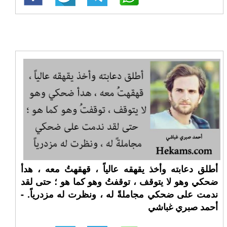
أطلق دعابته وأخذ يقهقه عالياً ، قهقهتُ معه ، هدأ
ضحكي وهو لا يتوقف ، توقفتُ وهو كما هو ؛ حتى لقد
ندمت على ضحكي مجاملةً له ، ونظرت له مزدرياً. -
أحمد صبري غباشي