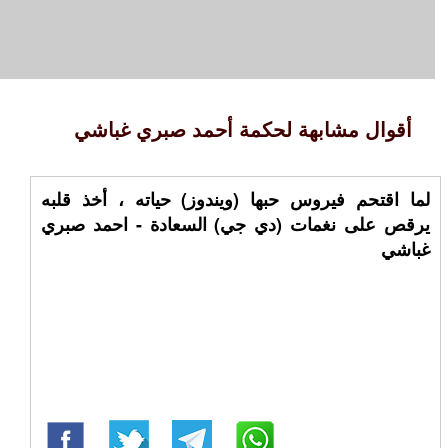
أقوال مشابهة لحكمة أحمد صبري غباشي
لما اقتحم فيروس حبها (ويندوز) حياته ، أخذ قلبه
يرقص على نغمات (دي جي) السعادة - احمد صبري
غباشي