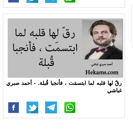
رقّ لها قلبه لما ابتسمَت ، فأنجبا قُبلة. - أحمد صبري
غباشي