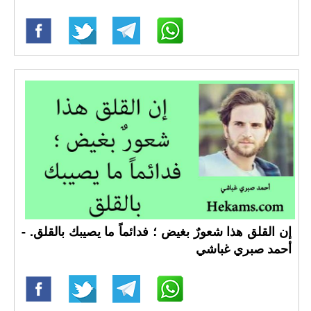
إن القلق هذا شعورٌ بغيض ؛ فدائماً ما يصيبك بالقلق. -
أحمد صبري غباشي