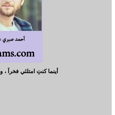
أينما كنتِ امتلئي فخراً ، 