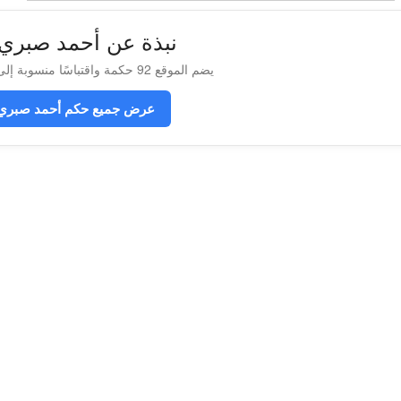
نبذة عن أحمد صبري
يضم الموقع 92 حكمة واقتباسًا منسوبة إلى أحمد صبري غباشي
عرض جميع حكم أحمد صبري