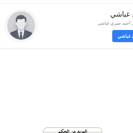
 غباشي
 غباشي