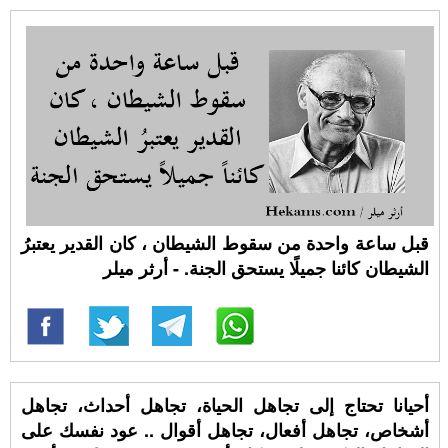
قبل ساعة واحدة من سقوط الشيطان ، كان القدير يعتبرُ
الشيطان كائنا جميلًا يستحق الجنة. - أرثر ميلر
أﺣﻴﺎﻧﺎ ﺗﺤﺘﺎﺝ ﺇﻟﻰ ﺗﺠﺎﻫﻞ الحياة، ﺗﺠﺎﻫﻞ أﺣﺪﺍﺙ، ﺗﺠﺎﻫﻞ
أﺷﺨﺎﺹ، ﺗﺠﺎﻫﻞ أﻓﻌﺎﻝ، تجاهل أﻗﻮﺍﻝ .. ﻋﻮﺩ ﻧﻔﺴﻚ ﻋﻠﻰ