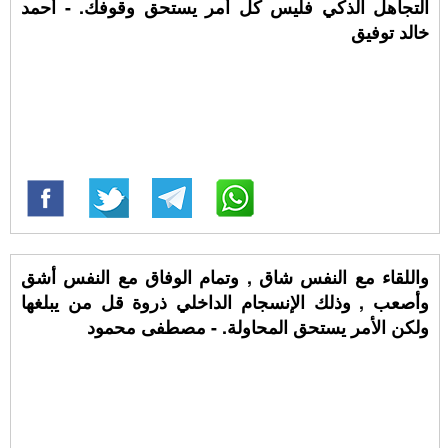
ﺍﻟﺘﺠﺎﻫﻞ ﺍﻟﺬﻛﻲ ﻓﻠﻴﺲ ﻛﻞ أﻣﺮ ﻳﺴﺘﺤﻖ ﻭﻗﻮفك. - أحمد
خالد توفيق
واللقاء مع النفس شاق , وتمام الوفاق مع النفس أشق
وأصعب , وذلك الإنسجام الداخلي ذروة قل من يبلغها
ولكن الأمر يستحق المحاولة. - مصطفى محمود