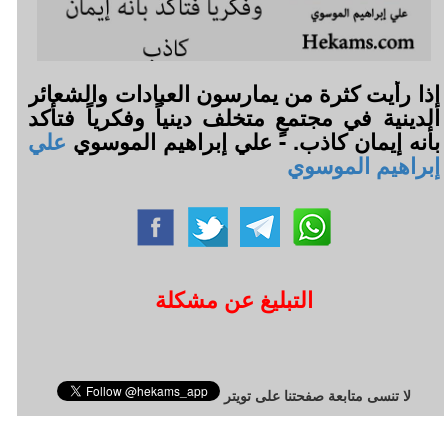
إذا رأيت كثرة من يمارسون العبادات والشعائر
الدينية في مجتمعٍ متخلف دينياً وفكرياً فتأكد
بأنه إيمان كاذب. - علي إبراهيم الموسوي
علي
إبراهيم الموسوي
التبليغ عن مشكلة
لا تنسى متابعة صفحتنا على تويتر