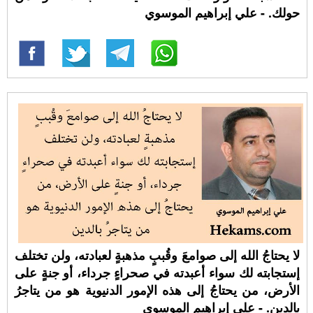
حولك. - علي إبراهيم الموسوي
لا يحتاجُ الله إلى صوامعَ وقُببٍ مذهبةٍ لعبادته، ولن تختلف
إستجابته لك سواء أعبدته في صحراءٍ جرداء، أو جنةٍ على
الأرض، من يحتاجُ إلى هذه الإمور الدنيوية هو من يتاجرُ
بالدين. - علي إبراهيم الموسوي