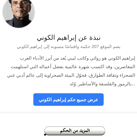
نبذة عن إبراهيم الكوني
يضم الموقع 207 حكمة واقتباسًا منسوبة إلى إبراهيم الكوني
إبراهيم الكوني هو روائي وكاتب ليبي يُعد من أبرز الأدباء العرب
المعاصرين، وقد اكتسب شهرة عالمية بفضل أعماله التي استلهمت
الصحراء وثقافة الطوارق، فحوّل البيئة الصحراوية إلى عالم أدبي غني
بالرموز والفلسفة والأساطير. وُلد...
عرض جميع حكم إبراهيم الكوني