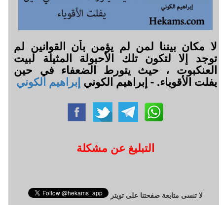
لا مكان بيننا لمن لم يؤمن بأن القوانين لم
توجد إلا لتكون تلك الأحبولة المثيلة لبيت
العنكبوت ، حيث يتورط الضعفاء في حين
يفلت الأقوياء. - إبراهيم الكوني
إبراهيم الكوني
التبليغ عن مشكلة
لا تنسى متابعة صفحتنا على تويتر