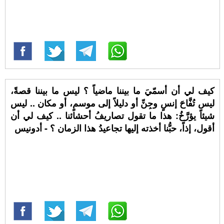
كيف لي أن أسمّيَ ما بيننا ماضياً ؟ ليس ما بيننا قصةً،
ليس تُفَّاحَ إنسٍ وجِنِّ أو دليلاً إلى موسمٍ، أو مكان .. ليس
شيئاً يؤرَّخُ: هذا ما تقول تصاريفُ أحشائنا .. كيف لي أن
أقول، إذاً، حبُّنا أخذته إليها تجاعيدُ هذا الزمان ؟ - أدونيس