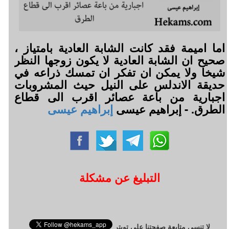
اما اميمة فقد كانت الشابة العادية بامتياز ،
صحيح ان الشابة العادية لا يكون زوجها النظر
شيخا ولا يمكن ان تفكر ان تمسك ذراعه في
حديقة الاندلس على النيل حيث المشروبات
اجبارية من باعة عصائر اقرب الى قطاع
الطرق. - إبراهيم عيسى
إبراهيم عيسى
التبليغ عن مشكلة
لا تنسى متابعة صفحتنا على تويتر