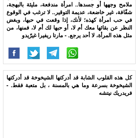
ملامح وجهها أو جسدها.. امرأة مندفعة، مليئة بالبهجة،
شفّافة، غير خاضعة، عديمة التوقير.. لا ترغب في الوقوع
في حب امرأة كهذه؛ لأنك، إذا وقعت في حبها، وبغض
النظر عن بقائها معك أم لا، أو حبها لك أم لا، فمنها، من
مثل هذه المرأة، لا أحد يرجع. - مارتا ريفيرا غيرّيدو
كل هذه القلوب الشابة قد أدركتها الشيخوخة قد أدركتها
الشيخوخة بسرعة وما هي بالمسنة ، بل متعبة فقط. -
فريدريك نيتشه