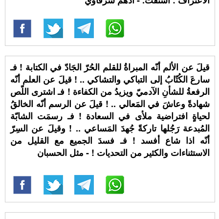
الاعتراف : اشتقت. - أدهم شرقاوي
قيلَ عن الألم أنّه المبراةُ للقلم الحُرّ الجَادّ في الكتابة ! فـ
سارعَ الكُتّابُ إلى التباكي والتشاكي .. ! قيلَ عن العلم أنّه
الرفعةُ للشأنِ الآدميّ ويزيدُ من الكفاءة ! فـ اشترى اللّص
شهادةً وعاشَ في المَعالي .. ! قيلَ عن الرسم أنّه الخالقُ
لحياةٍ افتراضية ملأى في السعادة ! فـ رسمَت الشابّة
المُبدعة رَجُلها تاركةً جُهدَ المَساعي .. ! وقيلَ عن السِرّ
أنّه اذا شاع أفسد ! فـ فسدَ الجميع مع القليل من
الاستثناءات والكثير من التحديات ! - مثل الحسبان