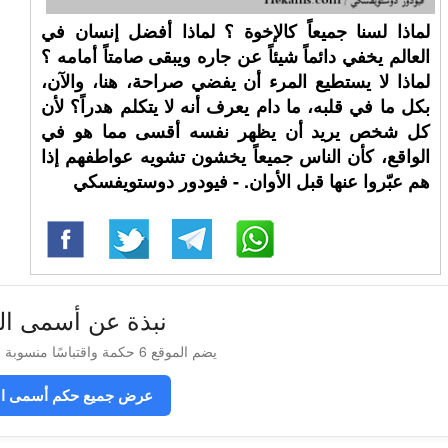
لماذا لسنا جميعاً كالإخوة ؟ لماذا أفضل إنسان في
العالم يخفي دائماً شيئاً عن جاره ويبقى صامتاً أمامه ؟
لماذا لا يستطيع المرء أن يفضي صراحة، هنا، والآن،
بكل ما في قلبه، ما دام يعرف أنه لا يتكلم هدراً؟ لأن
كل شخص يريد أن يظهر نفسه أقسى مما هو في
الواقع، كأن الناس جميعاً يخشون تشويه عواطفهم إذا
هم عبّروا عنها قبل الأوان. - فيودور دوستويفسكي
نبذة عن أسمى ال
يضم الموقع 6 حكمة واقتباسًا منسوبة إلى أسمى الزهار
عرض جميع حكم أسمى ال