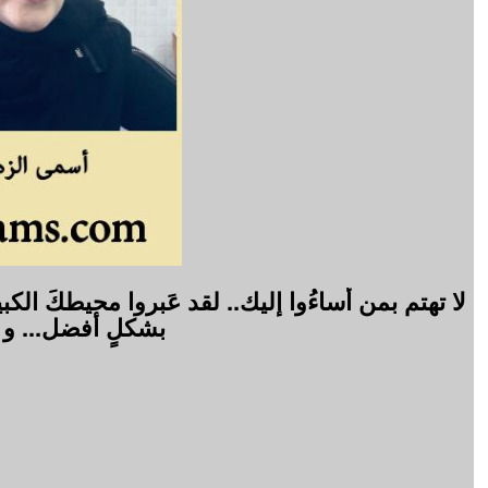
لا تهتم بمن أساءُوا إليك.. لقد عَبروا محيطكَ الك
بشكلٍ أفضل... و 