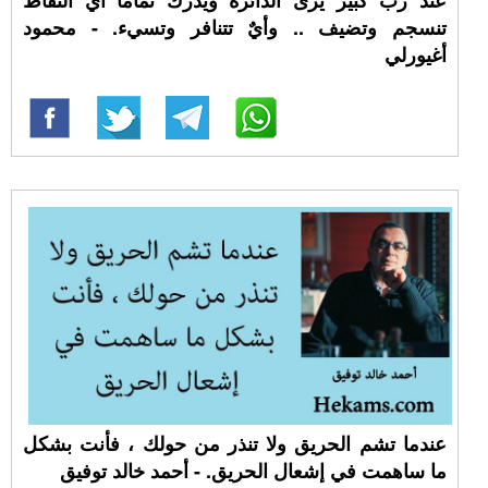
عند رب كبير يرى الدائرة ويدرك تماماً اي النقاط
تنسجم وتضيف .. وأيٌ تتنافر وتسيء. - محمود
أغيورلي
عندما تشم الحريق ولا تنذر من حولك ، فأنت بشكل
ما ساهمت في إشعال الحريق. - أحمد خالد توفيق