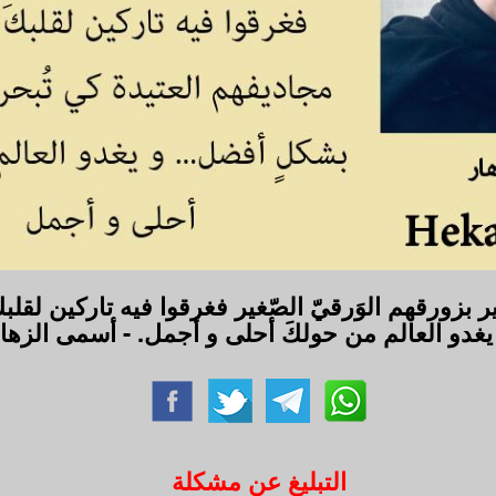
بير بزورقهم الوَرقيّ الصّغير فغرقوا فيه تاركين لق
يغدو العالم من حولكَ أحلى و أجمل. - أسمى الزها
التبليغ عن مشكلة