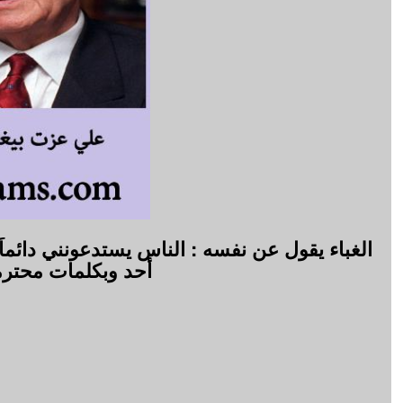
الغباء يقول عن نفسه : الناس يستدعونني دائم
أحد وبكلمات محترم