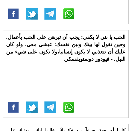
الحب يا بني لا يكفي: يجب أن تبرهن على الحب بأعمال.
وحين تقول لها بينك وبين نفسك: عيشي معي، ولو كان
عليك أن تتعذبي لا يكون إنسانيا،ولا تكون على شيء من
النبل. - فيودور دوستويفسكي
كلما أصبحتَ جزءاً من فكرتكَ، قالوا إنك موشك على