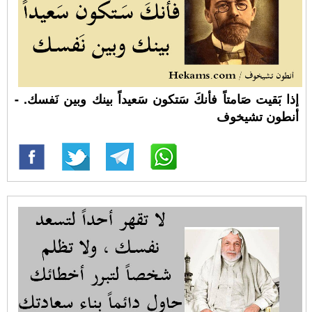
إذا بَقيت صَامتاً فأنكَ سَتكون سَعيداً بينك وبين نَفسك. -
أنطون تشيخوف