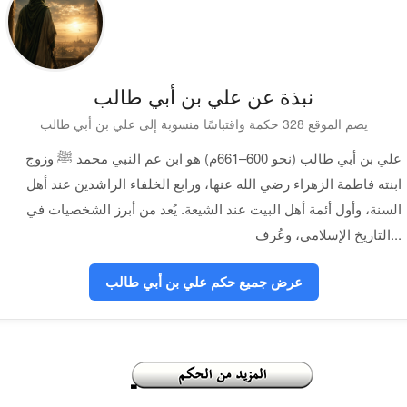
نبذة عن علي بن أبي طالب
يضم الموقع 328 حكمة واقتباسًا منسوبة إلى علي بن أبي طالب
علي بن أبي طالب (نحو 600–661م) هو ابن عم النبي محمد ﷺ وزوج
ابنته فاطمة الزهراء رضي الله عنها، ورابع الخلفاء الراشدين عند أهل
السنة، وأول أئمة أهل البيت عند الشيعة. يُعد من أبرز الشخصيات في
التاريخ الإسلامي، وعُرف...
عرض جميع حكم علي بن أبي طالب