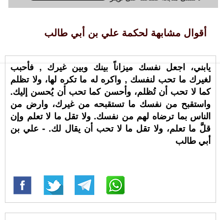
أقوال مشابهة لحكمة علي بن أبي طالب
ياﺑﻨﻲ، ﺍﺟﻌﻞ ﻧﻔﺴﻚ ﻣﻴﺰﺍﻧﺎً ﺑﻴﻨﻚ ﻭﺑﻴﻦ ﻏﻴﺮﻙ , ﻓﺄﺣﺒﺐ
ﻟﻐﻴﺮﻙ ﻣﺎ ﺗﺤﺐ ﻟﻨﻔﺴﻚ , ﻭﺍﻛﺮﻩ ﻟﻪ ﻣﺎ ﺗﻜﺮﻩ ﻟﻬﺎ، ﻭﻻ‌ ﺗﻈﻠﻢ
ﻛﻤﺎ ﻻ‌ ﺗﺤﺐ ﺃﻥ ﺗُﻈﻠﻢ، ﻭﺃﺣﺴﻦ ﻛﻤﺎ ﺗﺤﺐ ﺃﻥ ﻳُﺤﺴﻦ ﺇﻟﻴﻚ.
ﻭﺍﺳﺘﻘﺒﺢ ﻣﻦ ﻧﻔﺴﻚ ﻣﺎ ﺗﺴﺘﻘﺒﺤﻪ ﻣﻦ ﻏﻴﺮﻙ، ﻭﺍﺭﺽ ﻣﻦ
ﺍﻟﻨﺎﺱ ﺑﻤﺎ ﺗﺮﺿﺎﻩ ﻟﻬﻢ ﻣﻦ ﻧﻔﺴﻚ. ﻭﻻ‌ ﺗﻘﻞ ﻣﺎ ﻻ‌ ﺗﻌﻠﻢ ﻭﺇﻥ
ﻗﻞَّ ﻣﺎ ﺗﻌﻠﻢ، ﻭﻻ‌ ﺗﻘﻞ ﻣﺎ ﻻ‌ ﺗﺤﺐ ﺃﻥ ﻳﻘﺎﻝ ﻟﻚ. - علي بن
أبي طالب