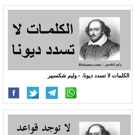
الكلمات لا تسدد ديونا. - وليم شكسبير