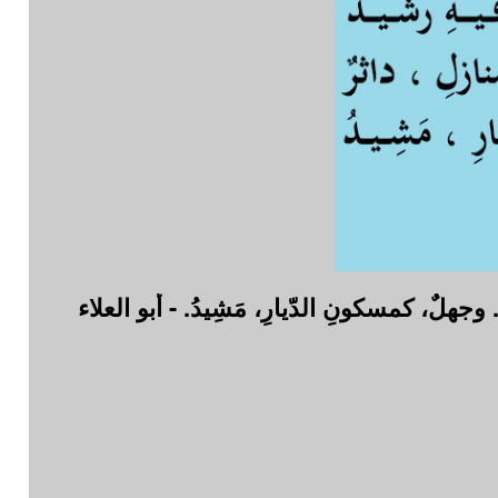
.. وجهلٌ، كمسكونِ الدّيارِ، مَشِيدُ. - أبو العلاء