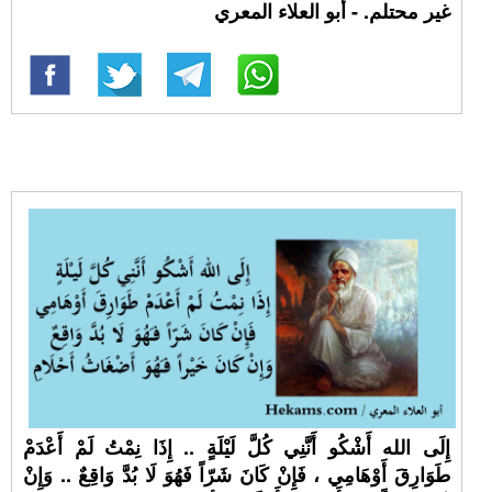
غير محتلم. - أبو العلاء المعري
إِلَى الله أَشْكُو أَنَّنِي كُلَّ لَيْلَةٍ .. إِذَا نِمْتُ لَمْ أَعْدَمْ
طَوَارِقَ أَوْهَامِي ، فَإِنْ كَانَ شَرّاً فَهُوَ لَا بُدَّ وَاقِعٌ .. وَإِنْ