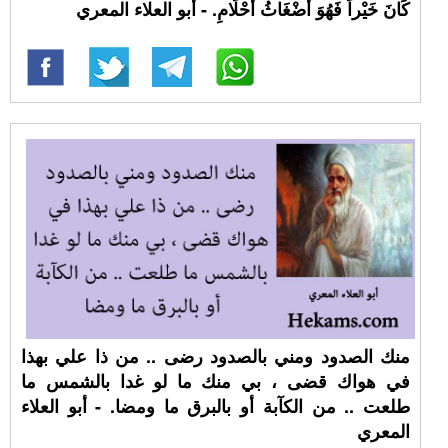
كَانَ خَيْراً فَهُوَ أَضْغَاثُ أَحْلَامِ. - أبو العلاء المعري
منك الصدود ومني بالصدود رضى .. من ذا علي بهذا
في هواك قضى ، بي منك ما لو غدا بالشمس ما
طلعت .. من الكآبة أو بالبرق ما ومضا. - أبو العلاء
المعري