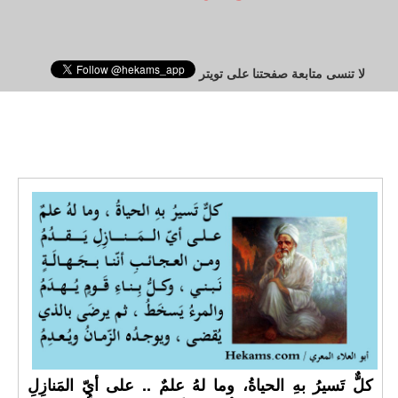
لا تنسى متابعة صفحتنا على تويتر
كلٌّ تَسيرُ بهِ الحياةُ، وما لهُ علمٌ .. على أيّ المَنازِلِ