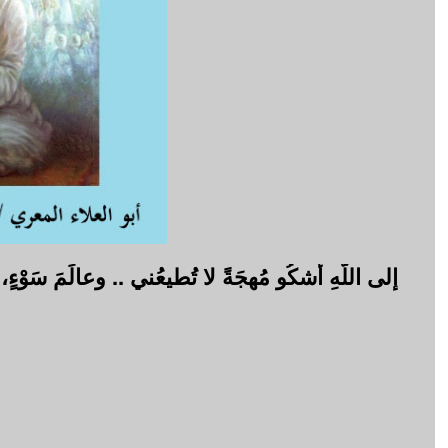
إلى اللَّهِ أشكُو مُهجَةً لا تُطيعُني .. وعالَمَ سَو