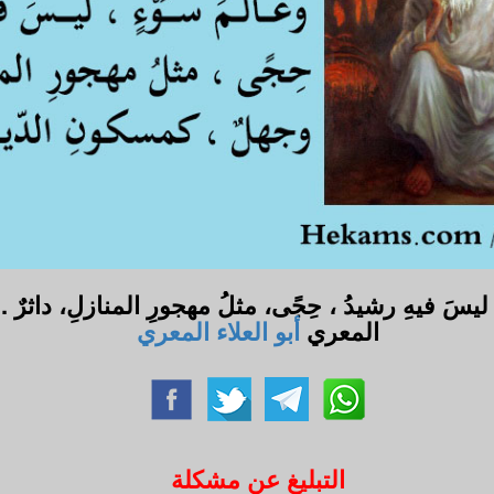
ْءٍ، ليسَ فيهِ رشيدُ ، حِجًى، مثلُ مهجورِ المنازلِ، داثرٌ 
المعري
أبو العلاء المعري
التبليغ عن مشكلة