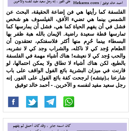
الفلسفة كما رأيتها هي فن إضاعة الحقيقة، البحث عن
الشمس بينما هي تضيء الأفق، الفيلسوف هو شخص
فشل في أن يفهم الحياة كما هي، فشل أن يمارسها كما
تمارسها قطة سعيدة راضية. الإيمان بالله هبة ظفر بها
البسطاء بينما حُرِم منها أكثر فلاسفتكم، تعتقدون أن
الطعام وُجد كي لا ناكله، والشراب وجد كي لا نشربه،
والحب وُجد كي لا نعيشه! هناك أشياء مهمة في الفلسفة
بالطبع، لكن هناك أشياء لا تطاق ولا يمكن احتمالها، لو
قارنت في ميزان البشرية بائع الفول الواقف على باب
شارعنا بـ(نيتشه) لرجحت كفة بائع الفول على الفور. إنه
رجل سعيد مفيد لنفسه و الآخرين. - أحمد خالد توفيق