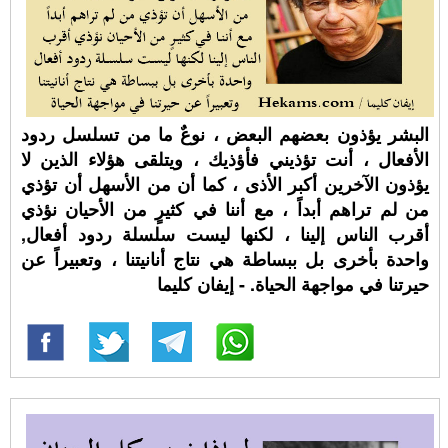
البشر يؤذون بعضهم البعض ، نوعٌ ما من تسلسل ردود
اﻷفعال ، أنت تؤذيني فأؤذيك ، ويتلقى هؤلاء الذين لا
يؤذون اﻵخرين أكبر اﻷذى ، كما أن من اﻷسهل أن تؤذي
من لم تراهم أبداً ، مع أننا في كثيرٍ من اﻷحيان نؤذي
أقرب الناس إلينا ، لكنها ليست سلسلة ردود أفعال,
واحدة بأخرى بل ببساطة هي نتاج أنانيتنا ، وتعبيراً عن
حيرتنا في مواجهة الحياة. - إيفان كليما