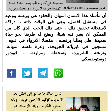
أن مأساة هذا الانسان المهان والحقود هي ورغبته ووعيه
في مستقبل افضل، وهي في الوقت ذاته ، ادراكه
لاستحالة تحقيق ذلك ، حتى ذلك الحب الذي كان من
الممكن ان يغير فيه شيئا، ويفتح له طريقا نحو حياة
سعيدة، ظل بطلنا يرفضه ، مفضلا الانزواء في قبوه ،
مسجون في كبريائه الجريحة، وعزة نفسه المهانة،
ونزعته الشريرة، وسخطه ومرارته. - فيودور
دوستويفسكي