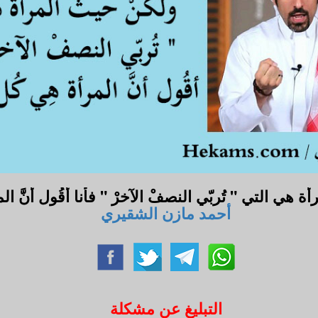
لمرأة هي التي " تُربّي النصفْ الآخرْ " فأنا أقُول أنَّ
أحمد مازن الشقيري
التبليغ عن مشكلة