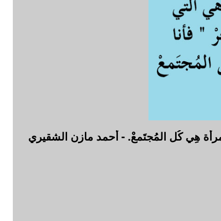
 المرأة هِي كُل المُجتَمعْ. - أحمد مازن الشقيري