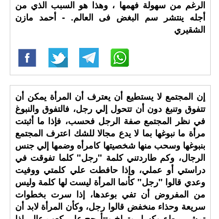
الرغم من سهولة فهمها ، وهذا هو السبب الذي من
أجله ينتشر سم البغض فى العالم. - أحمد مازن
الشقيري
إن المجتمع لا يستطيع أن يعترف أن المرأة يمكن أن
تتفوق وتنبغ دون أن تتحول إلي رجل، فالتفوق والنبوغ
في نظر المجتمع صفة الرجل فحسب، فإذا ما أثبتت
مرأة ما نبوغها بما لا يدع مجالا للشك اعترف المجتمع
بنبوغها وسحب منها شخصيتها كامرأه وضمها إلي جنس
الرجال، وكم طاردتني كلمة "رجل" كلما تفوقت في
دراستي أو عملي، وإذا حافطت علي كلمتي ووفيت
وعدي قالوا "رجل" كأنما المرأة ليست لها كلمة وليس
من المفروض أن تفي بوعدها، إذا سرت بخطوات
سريعة وحذاء منخفض قالوا رجل، وكأن المرأة لابد أن
تمشي ببطء وكسل وتراخ وتتأرجح علي كعب عالٍ، إذا