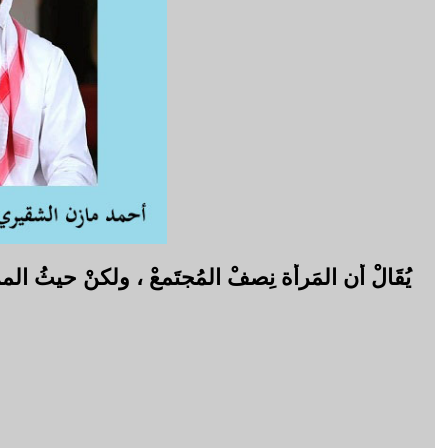
يُقَالْ أن المَرأة نِصفْ المُجتَمعْ ، ولكنْ حيثُ ا