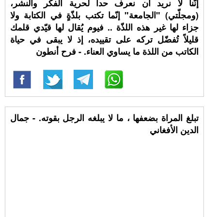
إنّنا لا نريد أن نعرف حداً لحرية الفكر والنشر،
(ومجلّتي) "الجامعة" إنّما تكتب بلذّةٍ في الكتابة ولا
جزاء لها غير هذه اللذّة .. فيوم يُقال لها قيّدي قلمك
قليلاً تُفضّل تركه على تقييده، إذ لا يبقى في حياة
الكاتب من اللذة ما يساوي العناء. - فرح أنطون
تبلغ المراة بضعفها ، ما لا يبلغه الرجل بقوته. - جمال
الدين الأفغاني