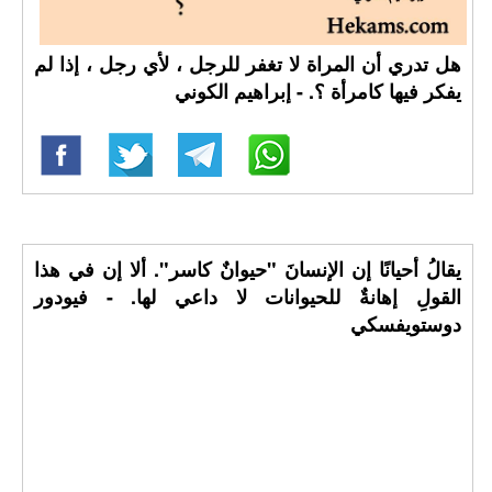
هل تدري أن المراة لا تغفر للرجل ، لأي رجل ، إذا لم
يفكر فيها كامرأة ؟. - إبراهيم الكوني
يقالُ أحيانًا إن الإنسانَ "حيوانٌ كاسر". ألا إن في هذا
القولِ إهانةٌ للحيوانات لا داعي لها. - فيودور
دوستويفسكي