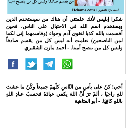
شكرا إبليس لأنك علمتني أن هناك من سيستخدم الدين
ويستخدم اسم الله في الاحتيال على الناس، فحين
أقسمت بالله كذبا لتغوي آدم وحواء (وقاسمهما إني لكما
لمن الناصحين) تعلمت أنه ليس كل من يقسم صادقاّ
وليس كل من ينصح أمينا. - أحمد مازن الشقيري
أخي! كنْ على يأسٍ من النّاسِ كلّهمْ جميعاً وكُنْ ما عشتَ
للهِ راجيَا ، ألمْ ترَ أنَّ اللهَ يكفي عبادَهُ فحسبُ عبادِ اللهِ
باللهِ كافِيَا. - أبو العتاهية