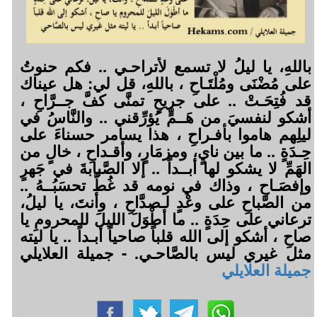
باللهِ، يا ليلُ لا تسمع لأتراحـي .. فكم حنوتُ
على مُضْنَى ومُلْتَـاحِ ، باللهِ، قل لي: هل عيناك
قد فُتِحَـتْ .. على جريحٍ تمنَّى كفَّ جــرَّاحِ ،
أشكو لنفسيَ من هَــمٍّ يُؤرِّقني .. والنَّاسُ في
ليلِهم هاموا بأفـراحِ ، هذا يسامر حسناءَ على
حِـدَةٍ .. ما بين نايٍ، ومزمَارٍ، وأقـداحِ ، خالٍ من
الهَمِّ لا يشكو لها أبــداً .. إلا الصَّبابةَ في جَهرٍ
وإفصَـاحِ ، وذاك في نومه قد غُطَّ تحسَبُــهُ ..
من الصَّباحِ على وعْدٍ لـصدَّاحِ ، وأنتَ، يا ليلُ،
ترعاني على حِدَةٍ .. ما أطْوَلَ الليلَ للمحرومِ يا
صاحِ ، أشكو إلى الله قلباً صاحياً أبـداً .. يا ليته
مثل غيري ليس بالصَّاحـي. - جميلة العلايلي
جميلة العلايلي