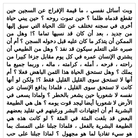
وبت أسائل نفسي ، ما قيمة الإفراج عن السجين حين
تقطع قدماه ظلما ؟ حين تموت روحه ؟ حين يبني حياة
أخرى في سجنه تختلف عن تلك الحياة التي سيق إليها
من جديد ، بعد أن كان قد نسيها تماما ؟! وهل من
الممكن أن يتذكر ما كان عليه قبل دخوله السجن ؟ أم أن
صبره على التعلم سيكون قد نفذ ؟ وهل من الطبيعي أن
يشتري الإنسان عمره في كل يوم مقابل جزءا كبيرا من
راحته ، فرحه ، أمله ، كرامته ، ماله ، وربما جميع ما
يملك ؟ وهل تستحق الحياة هذا الثمن الباهض فعلا ؟ أم
أنها لا تستحق سوى القليل القليل فقط ؟! ولكن لو أنها
كانت لا تستحق سوى القليل ، فلماذا يدافع الإنسان عن
نفسه لا شعوريا حين يشعر بالخطر ؟ ولماذا يسعى في
الأرض لا شعوريا أيضا ليجد قوت يومه ؟ هل هي الطبيعة
البشرية أم أن اجتهادات البشر ورغبتهم في تقليد بعضهم
البعض قد بلغت المئة في المئة ؟ لو كانت هذه هي
الطبيعة البشرية بالفعل ، فلماذا جبلنا على التمسك بما
هو سيء تفاديا لما هو مجهول ؟ لماذا جبلنا على حب