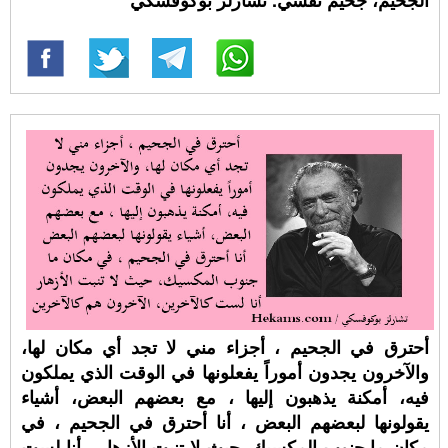
الجحيم، جحيم نفسي. تشارلز بوكوفسكي
أحترق في الجحيم ، أجزاء مني لا تجد أي مكان لها،
والآخرون يجدون أموراً يفعلونها في الوقت الذي يملكون
فيه، أمكنة يذهبون إليها ، مع بعضهم البعض، أشياء
يقولونها لبعضهم البعض ، أنا أحترق في الجحيم ، في
مكان ما جنوب المكسيك، حيث لا تنبت الأزهار ، أنا لست