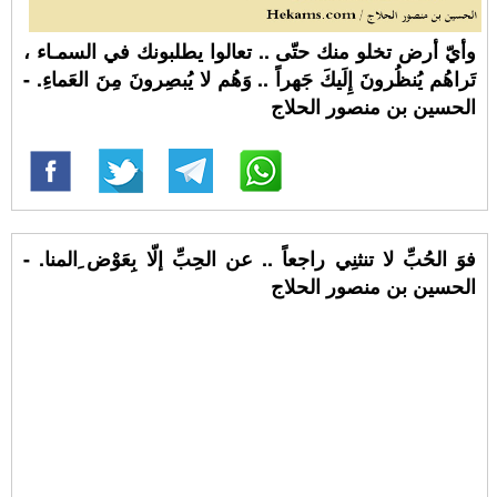
وأيّ أرض تخلو منك حتّى .. تعالوا يطلبونك في السمـاء ،
تَراهُم يُنظُرونَ إِلَيكَ جَهراً .. وَهُم لا يُبصِرونَ مِنَ العَماءِ. -
الحسين بن منصور الحلاج
فوَ الحُبِّ لا تنثنِي راجعاً .. عن الحِبِّ إلّا بِعَوْض ِالمنا. -
الحسين بن منصور الحلاج