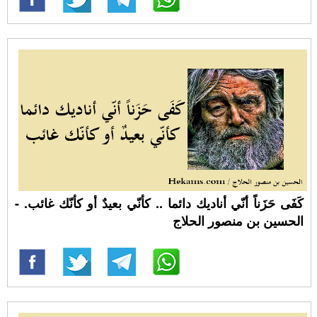
كَفَى حَزَناً أنّي أناديك دائما .. كأنّي بعيدٌ أو كأنّك غائب. -
الحسين بن منصور الحلاج