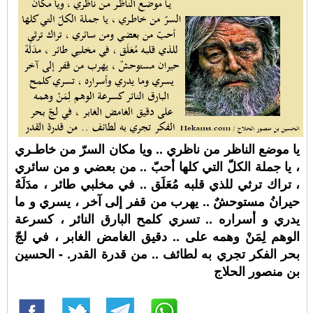
يا موضع الناظر من ناظري .. ويا مكان السرّ من خاطـري
، يا جملة الكلّ التي كلها أحبّ .. من بعضي و من سائري
، تراك ترثي للذي قلبه مُعَلَق .. في مخلبي طائر ، مدَلَهٌ
حيرانُ مستوحشٌ .. يهرب من قفر إلى آخر ، يسري و ما
يدري و أسراره .. تسري كلمح البارق النائر ، كسرعة
الوهم لِمَنْ وهمه على .. دقيق الغامض الغابر ، في لجّ
بحر الفكر تجري به لطائف .. من قدرة القدر. - الحسين
بن منصور الحلاج