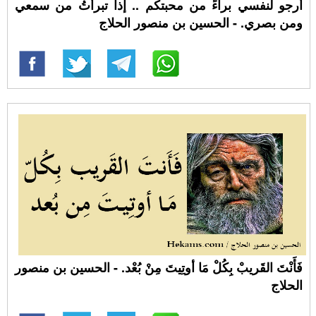
أرجو لنفسي براءً من محبتكم .. إذا تبرأتُ من سمعي
ومن بصري. - الحسين بن منصور الحلاج
فَأَنْتَ القَريبْ بِكُلْ مَا أوتِيتَ مِنْ بُعْد. - الحسين بن منصور
الحلاج