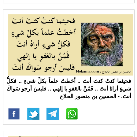
فحيثما كنتُ كنتَ أنتَ .. أحَطتُ علماً بكلِّ شيءٍ .. فكلُّ
شيءٍ أراهُ أنتَ .. فَمُنَّ بالعَفوِ يا إلهي .. فليسَ أرجو سَواكَ
أنتَ. - الحسين بن منصور الحلاج