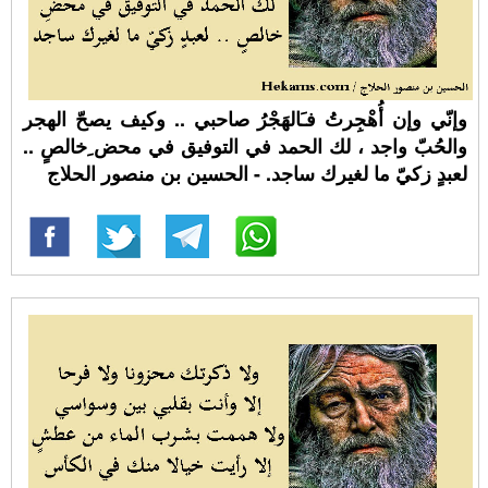
وإنّي وإن أُهْجِرتُ فـَالهَجْرُ صاحبي .. وكيف يصحّ الهجر
والحُبّ واجد ، لك الحمد في التوفيق في محض ِخالصٍ ..
لعبدٍ زكيّ ما لغيرك ساجد. - الحسين بن منصور الحلاج