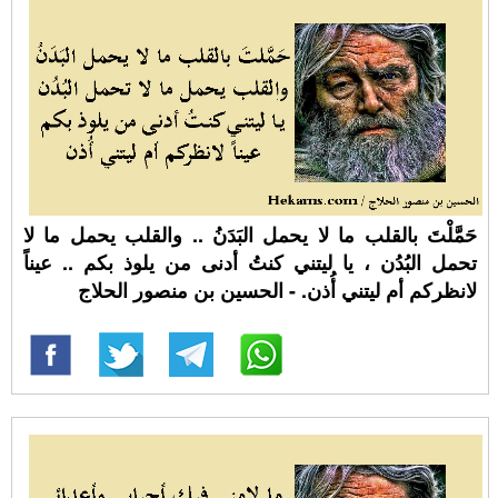
حَمَّلْتَ بالقلب ما لا يحمل البَدَنُ .. والقلب يحمل ما لا
تحمل البُدُن ، يا ليتني كنتُ أدنى من يلوذ بكم .. عيناً
لانظركم أم ليتني أُذن. - الحسين بن منصور الحلاج