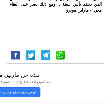
الذي يعتقد بأنني سيئة .. ومع ذلك يصر على البقاء
معي. - مارلين مونرو
نبذة عن مارلين م
يضم الموقع 23 حكمة واقتباسًا منسوبة إلى مارلين مونرو
عرض جميع حكم مارلين م