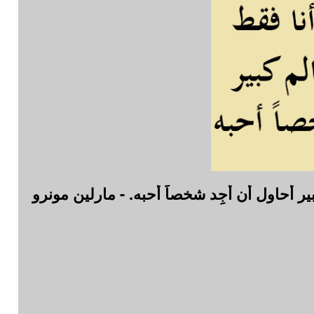
أحاول أن أَجِد شخصاً أحبه. - مارلين مونرو