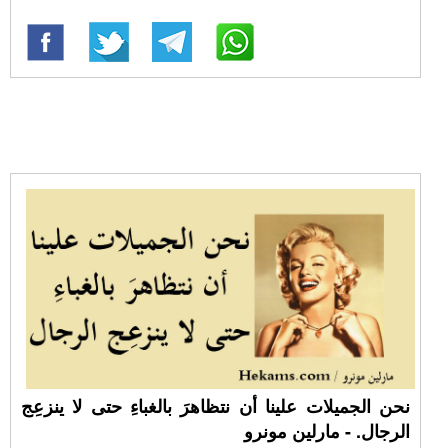
نحن الجميلات علينا أن نتظاهرَ بالغباءِ حتى لا ينزعِج
الرجال. - مارلين مونرو