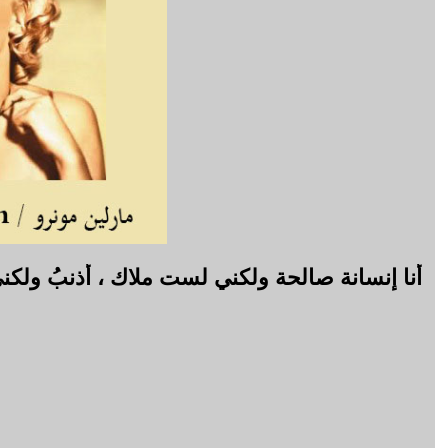
أنا إنسانة صالحة ولكني لست ملاك ، أذنبُ ولكن