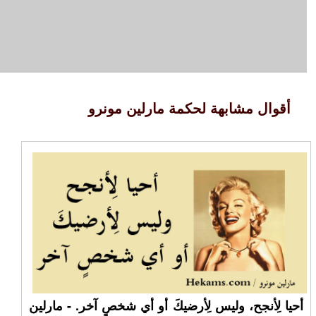
أقوال مشابهة لحكمة مارلين مونرو
أحيا لِأنجح، وليس لِأرضيكَ أو أي شخصٍ آخر. - مارلين