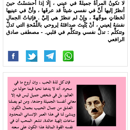
لا تكونُ المرأةُ جميلةً في عيني ، إِلَّا إذا أحسَسْتُ حينَ
أنظرُ إليها أَنَّ في نفسي شيئاً قد عرفَها ، وأنَّ في عينيها
لَحَظاتٍ موجَّهةّ ، وإِنْ لم تنظرْ هي إليَّ . فإثباتُ الجمالِ
نفسَهُ لِعيني ، أنْ يُثْبِتَ صداقتَهُ لِروحي باللَّمْحةِ التي تَدلّ
وتتكلَّم : تدلُّ نفسي وتتكلَّم في قلبي. - مصطفى صادق
الرافعي