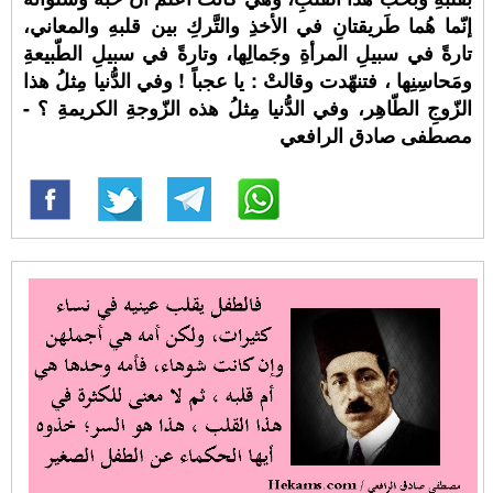
إنّما هُما طَريقتانِ في الأخذِ والتَّركِ بين قلبهِ والمعاني،
تارةً في سبيلِ المرأةِ وجَمالِها، وتارةً في سبيلِ الطّبيعةِ
ومَحاسِنِها ، فتنهّدت وقالتْ : يا عجباً ! وفي الدُّنيا مِثلُ هذا
الزّوجِ الطّاهِر، وفي الدُّنيا مِثلُ هذه الزّوجةِ الكريمةِ ؟ -
مصطفى صادق الرافعي