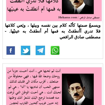
ويسمعُ صمتها كأنّه كلام بين نفسه وبينَها ، ويَعي كلامَها
فلا تدري أأنطقتْ به فمها أم أنطقتْ به عينيْها. -
مصطفى صادق الرافعي