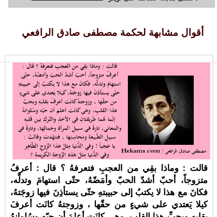
أقوال مشابهة لحكمة مصطفى صادق الرافعي
قالت : وماذا بقِي من العجبِ فتعرفهُ ؟ قال : أعرفُ
متزوجاً، أحبّ أشدّ الحبّ وأمَضّهُ، حتّى استهامَ وتدلَّه،
فكانَ مع هذا لا يكتبُ إلى حبيبتهِ حتّى يستأذِنَ فيها زوجَتهُ،
كيلا يَعتدي على شيءٍ من حقّها ، وزوجتهُ كانَت أعرفَ
بقلبهِ وبحبِّ هذا القلبِ، وهي كانَت أعلمَ أن حبّه وسُلوانهُ