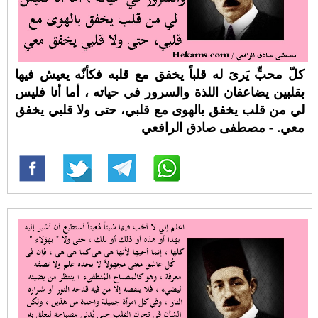
كلّ محبٍّ يَرىَ له قلباً يخفق مع قلبه فكأنّه يعيش فيها
بقلبين يضاعفان اللذة والسرور في حياته ، أما أنا فليس
لي من قلب يخفق بالهوى مع قلبي، حتى ولا قلبي يخفق
معي. - مصطفى صادق الرافعي