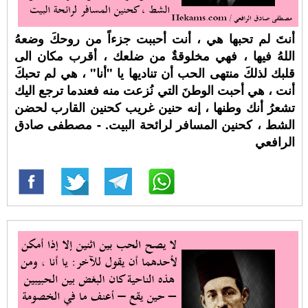
أنتَ لم تحبها هي ، أنت أحببت جزءاً من روحكَ وضعهُ
اللهُ فيها ، فهي مخلوقةٌ من ضلعك ، أقرب مكان الى
قلبك لذلكَ منتهى الحب أن تناديها يا "أنا" ، هي لم تحبكَ
أنت ، هي أحبت الوطنَ التي نُزعت منه فعندما ترجع اليك
تشعرُ أنك وطنها ، إنه حنين غريب كحنين القارب لحضن
الشط ، كحنين المسافر لرائحة البيت. - مصطفى صادق
الرافعي