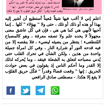
اعلم إني لا أحُب فيها شيئاً مُعيناً أستطيع أن أشير إليه
بهذا أو هذه أو ذلك أو تلك ، حتى ولا " بهؤلاء " كلها .. إنما
أحبها لأنهي هي كما هي هي ، فإن في كُل عاشق معنى
مجهولاً لا يحده علم ولا تصفه معرفة ، وهو كالمصباح
المُنطفىء ؛ ينتظر من يضيئه ليضيء ، فلا ينقصه إلا من
فيه قدحه النور أو شرارة النار ، وفي كل امرأة جميلة
واحدة من هذين ، ولكن الشأن في تحرك القلب حتى
يُدني مصباحه لتعلق به الشعلة فيتقد ، وما يُحركه لذلك
إلا القدر وما أحكم الناس إذ يقولون في بعض حوادث
الحريق : إنها " وقعت قضاءً وقدراً " فكُل حريق القلوُب
لا يقع إلا هكذا. - مصطفى صادق الرافعي