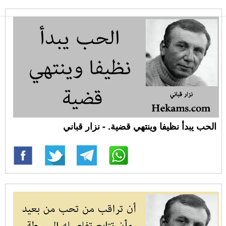
الحب يبدأ نظيفا وينتهي قضية. - نزار قباني