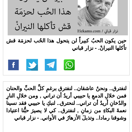
حين يكون الحبُ كبيراً لن يتحول هذا الحُب لحزمَة قش
تأكلها النيرانْ. - نزار قباني
لنفترق.. ونحنُ عاشقان.. لنفترق برغمِ كلِّ الحبِّ والحنان
فمن خلالِ الدمعِ يا حبيبي أريدُ أن تراني , ومن خلالِ النارِ
والدُخانِ أريدُ أن تراني.. لنحترق.. لنبكِ يا حبيبي فقد نسينا
نعمةَ البكاءِ من زمانِ , لنفترق.. كي لا يصيرَ حبُّنا اعتيادا
وشوقنا رمادا.. وتذبلَ الأزهارُ في الأواني. - نزار قباني