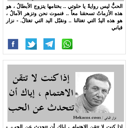
الحبُّ ليس روايةً يا حلوتي .. بختامها يتزوج الأبطالُ ، هو
هذه الأزماتُ تسحقنا معاً .. فنموت نحن وتزهر الآمالُ ،
هو هذه اليدُ التي تغتالنا .. ونقبّل اليد التي تغتالُ. - نزار
قباني
إذا كنت لا تتقن الاهتمام ، إياك أن تتحدث عن الحب. -