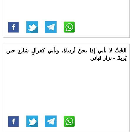
الحُبَّ لا يأتي إذا نحنُ أردناهُ، ويأتي كغزالٍ شاردٍ حين
يُريدْ. - نزار قباني