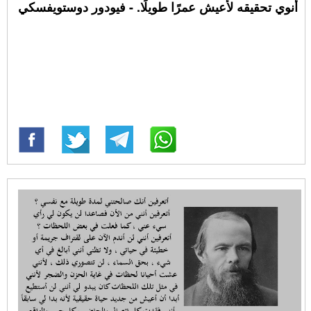
أنوي تحقيقه لأعيش عمرًا طويلًا. - فيودور دوستويفسكي