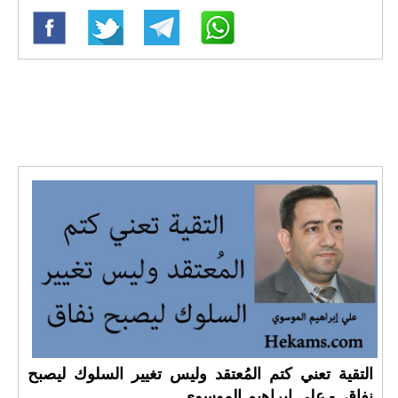
التقية تعني كتم المُعتقد وليس تغيير السلوك ليصبح
نفاق. - علي إبراهيم الموسوي