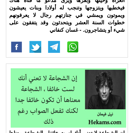
العراة وخيلها وبقرها ويرى مدعو ما فتاة هناك
فيخطبها ويتزوجها وتنجب له أولادا وبنات يعيشون
ويموتون ويمشي في جنازتهم رجال لا يعرفونهم
خطوات السنة العشر ويتحدثون وقد يتفقون على
شيء أو يتشاجرون. - غسان كنفاني
إن الشجاعة لا تعني أنك لست خائفا ، الشجاعة معناها