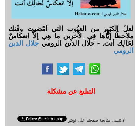
لعلَّ الْكثِير من العيُوب الَّتي أَمْضيت وقْتك
ملاحظًا إيَّاها فِي الآخرِين ما هِي إلاَّ انعكاسٌ
لحَالِك أنت. - جلال الدين الرومي
جلال الدين
الرومي
التبليغ عن مشكلة
لا تنسى متابعة صفحتنا على تويتر