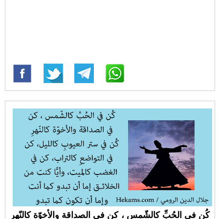
كُن في الحُبِّ كالشّمس ، كن في الصداقة والأخوّة كالنّهرِ